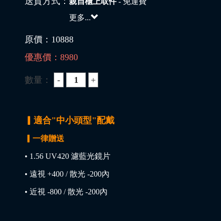
送貨方式：
親自櫃上取件
- 免運費
更多...
原價：
10888
優惠價：
8980
數量：
▎適合"中小頭型"配戴
▎一律贈送
• 1.56 UV420 濾藍光鏡片
• 遠視 +400 / 散光 -200內
• 近視 -800 / 散光 -200內