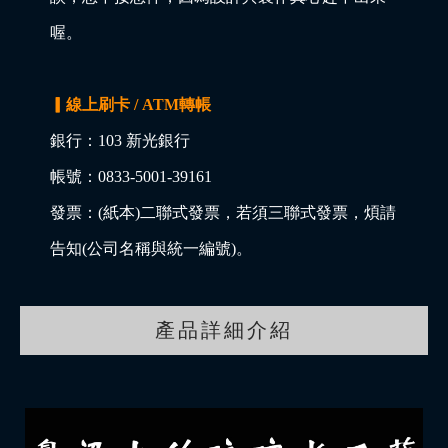
喔。
▎線上刷卡 / ATM轉帳
銀行：103 新光銀行
帳號：0833-5001-39161
發票：(紙本)二聯式發票，若須三聯式發票，煩請
告知(公司名稱與統一編號)。
產品詳細介紹