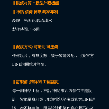
▎眼鏡材質 // 新型外觀機能
▎神話 信仰 神獸 獨家專利
鏡腳：光固化 軟琉璃水
製作時間: 4~6周
▎配鏡方式: 可透明 可墨鏡
任何鏡片，有無度數，幾乎皆能裝配，可於官方
LINE詢問鏡片詳情。
▎訂製前 (請詳閱 工藝諮詢)
每一副神話工藝，神話 神獸 東西方信仰主題設
計，皆能量身訂製，歡迎電話諮詢或官方LINE詳
談，恕不接急件，因為設計與製作真心趕不出來