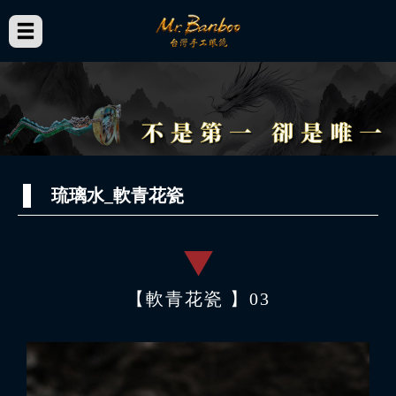
琉璃水_軟青花瓷
【軟青花瓷 】03