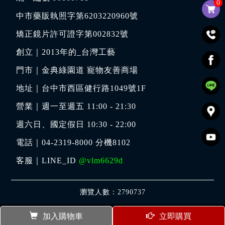
0
中市藥販執照字第6203220960號
矯正鏡片許可證字第002832號
創立｜
2013年的_台灣工藝
門市｜
金典綠園道 寵物友善商場
地址｜
台中市西區健行路1049號1F
營業｜週一至週五 11:00 - 21:30
週六日、國定假日 10:30 - 22:00
電話｜
04-2319-8000
分機8102
客服｜LINE_ID
@vlm6629d
瀏覽人數：2790737
加入購物車
立即購買