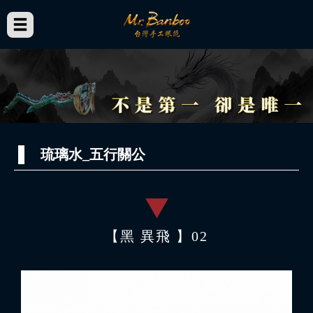
琉璃水_五行關公
【黑 異飛 】02