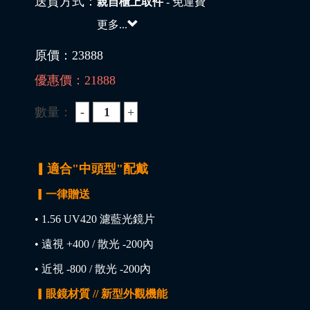
送貨方式：
親自櫃上取件
- 免運費
更多...
原價：
23888
優惠價：
21888
數量：
▎適合"中頭型"配戴
▎一律贈送
• 1.56 UV420 濾藍光鏡片
• 遠視 +400 / 散光 -200內
• 近視 -800 / 散光 -200內
▎眼鏡材質 // 新型外觀機能