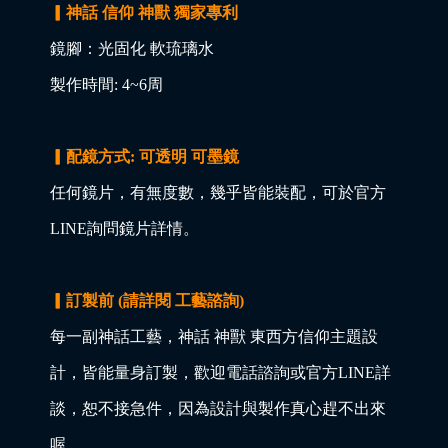
▎神話 信仰 神獸 獨家專利
鏡腳：光固化 軟琉璃水
製作時間: 4~6周
▎配鏡方式: 可透明 可墨鏡
任何鏡片，有無度數，幾乎皆能裝配，可於官方
LINE詢問鏡片詳情。
▎訂製前 (請詳閱 工藝諮詢)
每一副神話工藝，神話 神獸 東西方信仰主題設
計，皆能量身訂製，歡迎電話諮詢或官方LINE詳
談，恕不接急件，因為設計與製作真心趕不出來
喔。