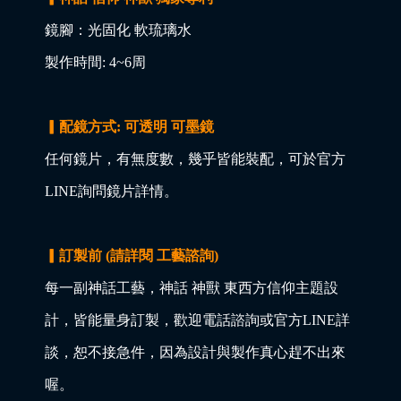
鏡腳：光固化 軟琉璃水
製作時間: 4~6周
▎配鏡方式: 可透明 可墨鏡
任何鏡片，有無度數，幾乎皆能裝配，可於官方
LINE詢問鏡片詳情。
▎訂製前 (請詳閱 工藝諮詢)
每一副神話工藝，神話 神獸 東西方信仰主題設
計，皆能量身訂製，歡迎電話諮詢或官方LINE詳
談，恕不接急件，因為設計與製作真心趕不出來
喔。