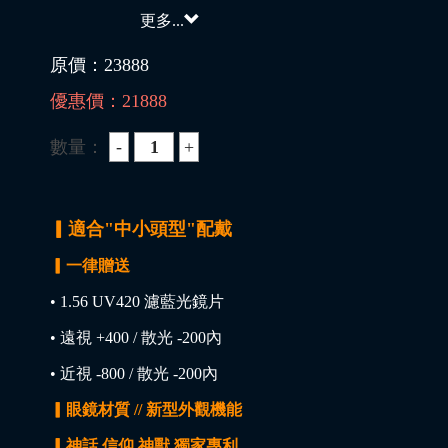
更多...
原價：
23888
優惠價：
21888
數量：
▎適合"中小頭型"配戴
▎一律贈送
• 1.56 UV420 濾藍光鏡片
• 遠視 +400 / 散光 -200內
• 近視 -800 / 散光 -200內
▎眼鏡材質 // 新型外觀機能
▎神話 信仰 神獸 獨家專利