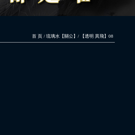
首 頁
琉璃水【關公】
【透明 異飛】08