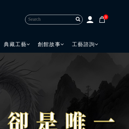
0
典藏工藝
創館故事
工藝諮詢