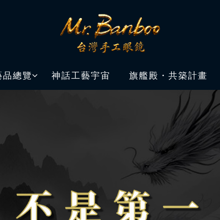
藝品總覽
神話工藝宇宙
旗艦殿・共築計畫