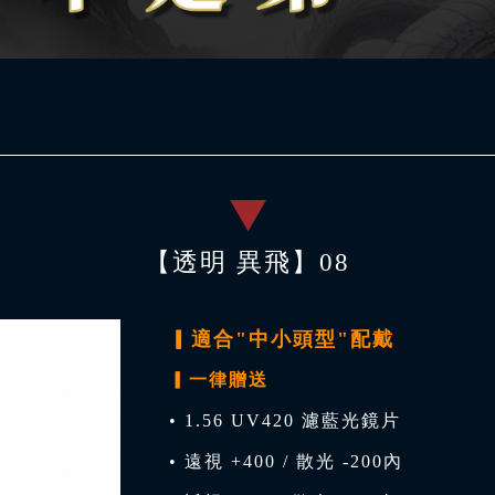
【透明 異飛】08
▎適合"中小頭型"配戴
▎一律贈送
• 1.56 UV420 濾藍光鏡片
• 遠視 +400 / 散光 -200內