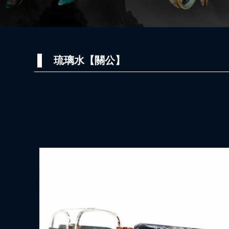
琉璃水【關公】