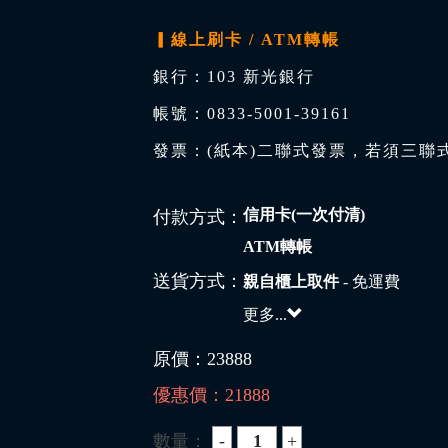
▎線上刷卡 / ATM轉帳
銀行：103 新光銀行
帳號：0833-5001-39161
發票：(紙本)二聯式發票，若須三聯
信用卡(一次付清)
付款方式：
ATM轉帳
送貨方式：
親自櫃上取件
- 免運費
更多...
原價：
23888
優惠價：
21888
數量：