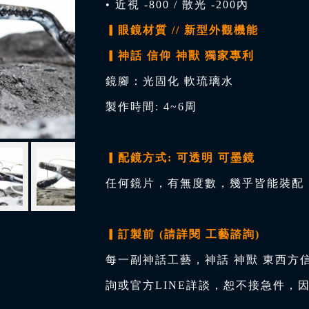
• 近視 -800 / 散光 -200內
▎眼鏡材質 // 新型外觀機能
▎神話 信仰 神獸 獨家專利
鏡腳：光固化 軟琉璃水
製作時間: 4~6周
▎配鏡方式: 可透明 可墨鏡
任何鏡片，有無度數，幾乎皆能裝配，
▎訂製前 (請詳閱 工藝諮詢)
每一副神話工藝，神話 神獸 東西方
詢或官方LINE詳談，恕不接急件，