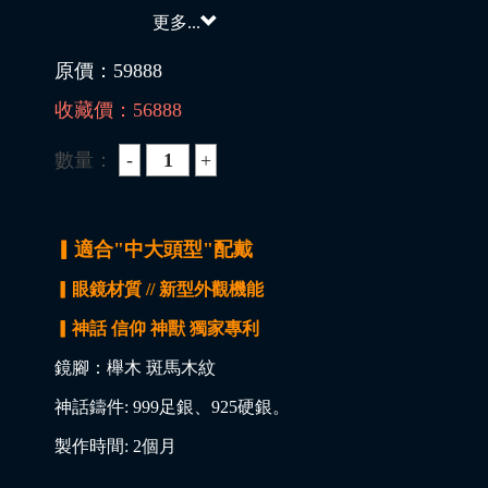
更多...
原價：
59888
收藏價：
56888
數量：
▎適合"中大頭型"配戴
▎眼鏡材質 // 新型外觀機能
▎神話 信仰 神獸 獨家專利
鏡腳：櫸木 斑馬木紋
神話鑄件: 999足銀、925硬銀。
製作時間: 2個月