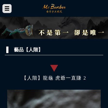
藝品【人階】
【人階】龍龜 虎爺一直賺 2