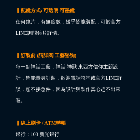
▎配鏡方式: 可透明 可墨鏡
任何鏡片，有無度數，幾乎皆能裝配，可於官方
LINE詢問鏡片詳情。
▎訂製前 (請詳閱 工藝諮詢)
每一副神話工藝，神話 神獸 東西方信仰主題設
計，皆能量身訂製，歡迎電話諮詢或官方LINE詳
談，恕不接急件，因為設計與製作真心趕不出來
喔。
▎線上刷卡 / ATM轉帳
銀行：103 新光銀行