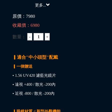
更多...
原價：
7980
收藏價：
6980
數量：
▎適合"中小頭型"配戴
▎一律贈送
• 1.56 UV420 濾藍光鏡片
• 遠視 +400 / 散光 -200內
• 近視 -800 / 散光 -200內
▎眼鏡材質 // 新型外觀機能