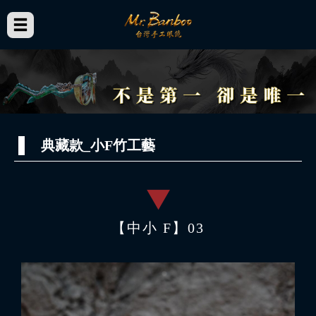
典藏款_小F竹工藝
【中小 F】03