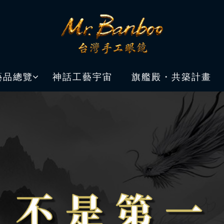
藝品總覽
神話工藝宇宙
旗艦殿・共築計畫