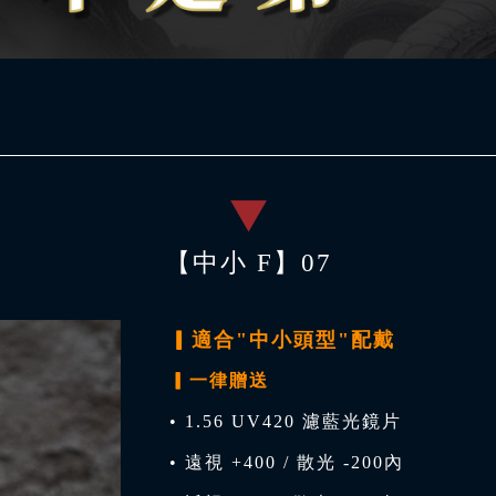
【中小 F】07
▎適合"中小頭型"配戴
▎一律贈送
• 1.56 UV420 濾藍光鏡片
• 遠視 +400 / 散光 -200內