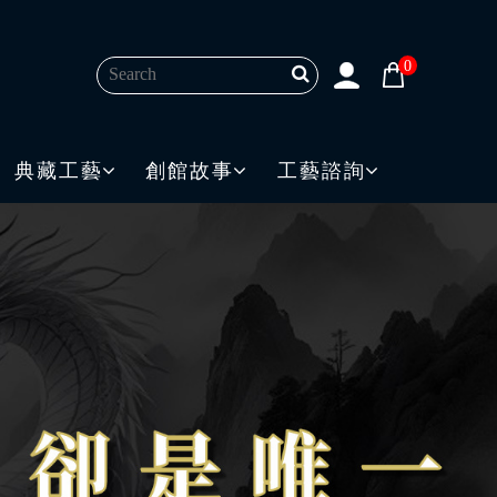
0
典藏工藝
創館故事
工藝諮詢