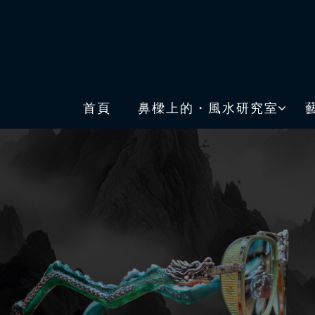
首頁
鼻樑上的・風水研究室