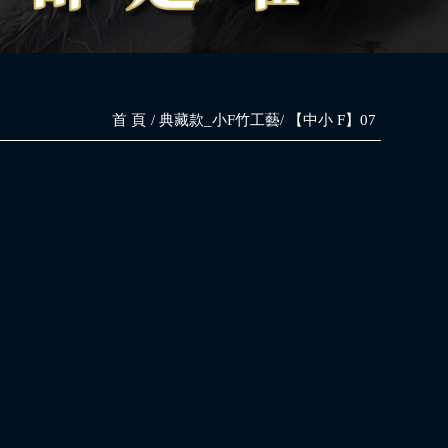
首 頁
典藏款_小F竹工藝
【中小 F】07