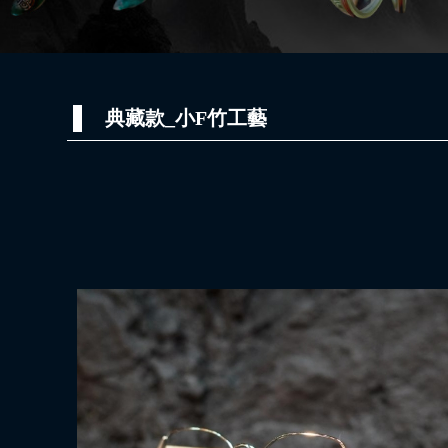
典藏款_小F竹工藝