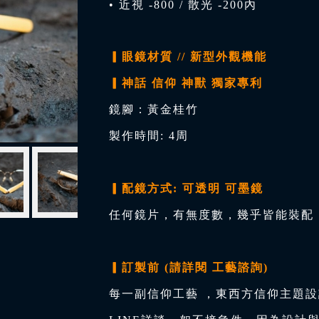
• 近視 -800 / 散光 -200內
▎眼鏡材質 // 新型外觀機能
▎神話 信仰 神獸 獨家專利
鏡腳：黃金桂竹
製作時間: 4周
▎配鏡方式: 可透明 可墨鏡
任何鏡片，有無度數，幾乎皆能裝配，
▎訂製前 (請詳閱 工藝諮詢)
每一副信仰工藝 ，東西方信仰主題