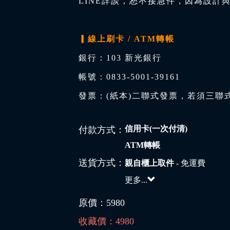
LINE詳談，恕不接急件，因為設計
▎線上刷卡 / ATM轉帳
銀行：103 新光銀行
帳號：0833-5001-39161
發票：(紙本)二聯式發票，若須三聯
信用卡(一次付清)
付款方式：
ATM轉帳
送貨方式：
親自櫃上取件
- 免運費
更多...
原價：
5980
收藏價：
4980