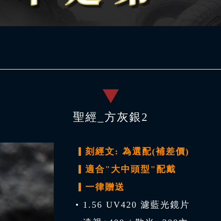
聖經_方灰銀2
▎刻經文: 為選配(補差價)
▎適合"大中頭型"配戴
▎一律贈送
• 1.56 UV420 濾藍光鏡片