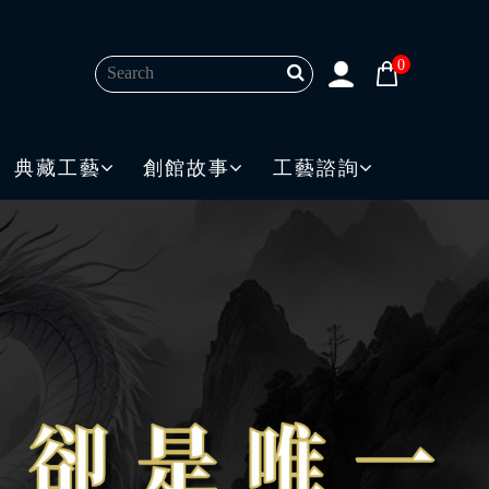
0
典藏工藝
創館故事
工藝諮詢