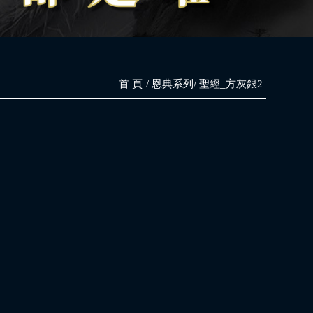
首 頁
恩典系列
聖經_方灰銀2