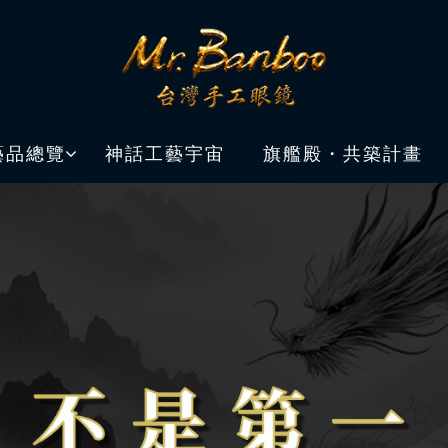
藝品總覽
神話工藝宇宙
旗艦殿・共築計畫