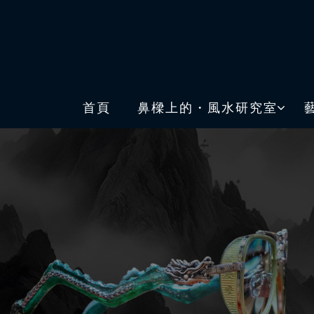
首頁
鼻樑上的・風水研究室