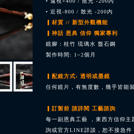
• 遠視+400 / 散光 -200內
• 近視-800 / 散光 -200內
▎材質 // 新型外觀機能
▎神話 恩典 信仰 獨家專利
鏡腳：桂竹 琉璃水 盤石鋼
製作時間: 1~2個月
▎配鏡方式: 透明或墨鏡
任何鏡片，有無度數，幾乎皆能裝
▎訂製前 請詳閱 工藝諮詢
每一副恩典工藝 ，東西方信仰主
詢或官方LINE詳談，恕不接急