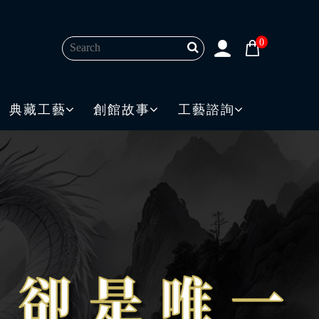
0
典藏工藝
創館故事
工藝諮詢