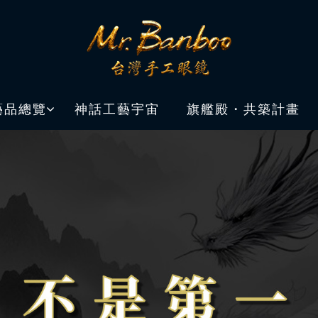
藝品總覽
神話工藝宇宙
旗艦殿・共築計畫