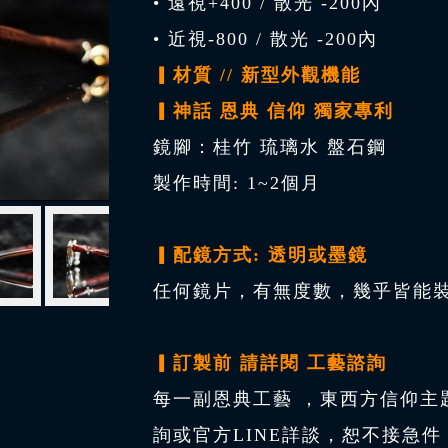
• 遠視+400 / 散光 -200內
• 近視-800 / 散光 -200內
▎材質 // 新型外觀機能
▎神話 恩典 信仰 獨家專利
鏡腳：桂竹 琉璃水 盤石鋼
製作時間: 1~2個月
▎配鏡方式: 透明或墨鏡
任何鏡片，有無度數，幾乎皆能裝
▎訂製前 請詳閱 工藝諮詢
每一副恩典工藝 ，東西方信仰主
詢或官方LINE詳談，恕不接急