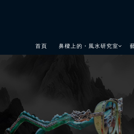
首頁
鼻樑上的・風水研究室