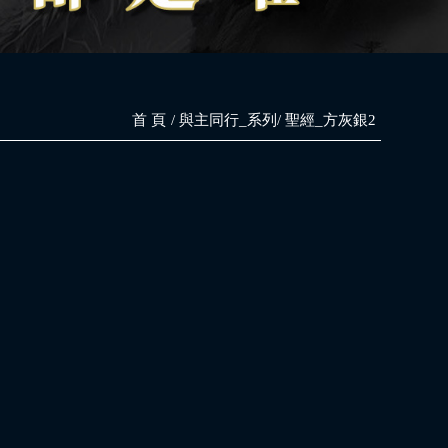
首 頁
與主同行_系列
聖經_方灰銀2