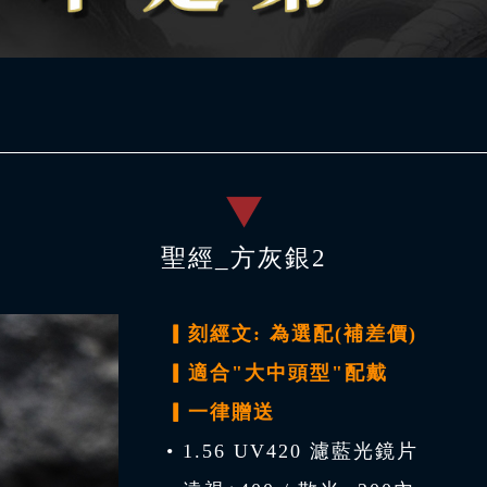
聖經_方灰銀2
▎刻經文: 為選配(補差價)
▎適合"大中頭型"配戴
▎一律贈送
• 1.56 UV420 濾藍光鏡片