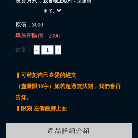
送貨方式：
親自櫃上取件
- 免運費
更多...
原價：
3000
早鳥預購價：
2000
數量：
▎可雕刻自己喜愛的經文
（盡量限30字）如若超過無法刻，我們會再
告知。
▎限刻 左側鏡腳上面
產品詳細介紹