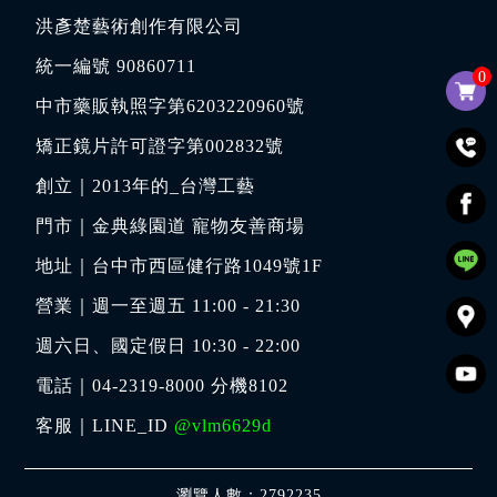
洪彥楚藝術創作有限公司
統一編號 90860711
0
中市藥販執照字第6203220960號
矯正鏡片許可證字第002832號
創立｜
2013年的_台灣工藝
門市｜
金典綠園道 寵物友善商場
地址｜
台中市西區健行路1049號1F
營業｜週一至週五 11:00 - 21:30
週六日、國定假日 10:30 - 22:00
電話｜
04-2319-8000
分機8102
客服｜LINE_ID
@vlm6629d
瀏覽人數：2792235