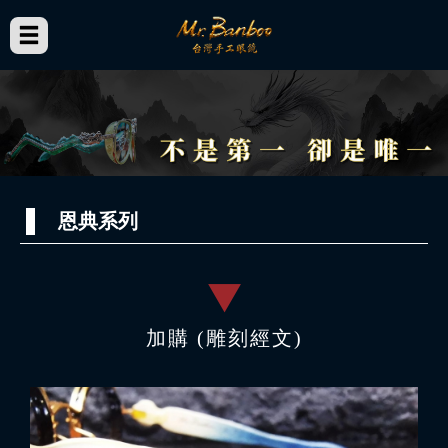
恩典系列
加購 (雕刻經文)