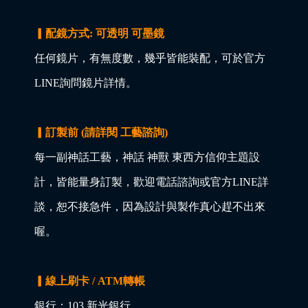
▎配鏡方式: 可透明 可墨鏡
任何鏡片，有無度數，幾乎皆能裝配，可於官方
LINE詢問鏡片詳情。
▎訂製前 (請詳閱 工藝諮詢)
每一副神話工藝，神話 神獸 東西方信仰主題設
計，皆能量身訂製，歡迎電話諮詢或官方LINE詳
談，恕不接急件，因為設計與製作真心趕不出來
喔。
▎線上刷卡 / ATM轉帳
銀行：103 新光銀行