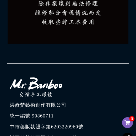
洪彥楚藝術創作有限公司
統一編號 90860711
0
中市藥販執照字第6203220960號