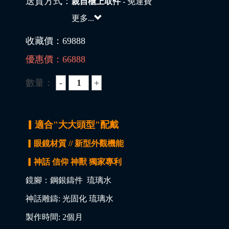
送貨方式：
親自櫃上取件
- 免運費
更多...
收藏價：
69888
優惠價：
66888
數量：
▎適合"大大頭型"配戴
▎眼鏡材質 // 新型外觀機能
▎神話 信仰 神獸 獨家專利
鏡腳：鋼銀鑄件 琉璃水
神話雕鑄: 光固化 琉璃水
製作時間: 2個月