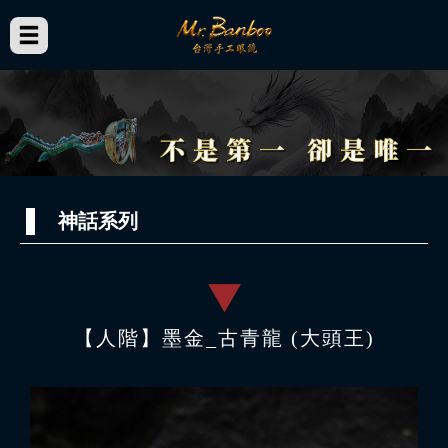
神話系列
【人階】墨金_古青龍 (大頭王)