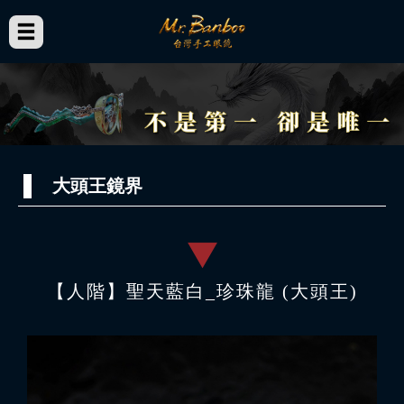
大頭王鏡界
【人階】聖天藍白_珍珠龍 (大頭王)