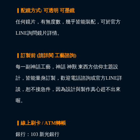
▎配鏡方式: 可透明 可墨鏡
任何鏡片，有無度數，幾乎皆能裝配，可於官方
LINE詢問鏡片詳情。
▎訂製前 (請詳閱 工藝諮詢)
每一副神話工藝，神話 神獸 東西方信仰主題設
計，皆能量身訂製，歡迎電話諮詢或官方LINE詳
談，恕不接急件，因為設計與製作真心趕不出來
喔。
▎線上刷卡 / ATM轉帳
銀行：103 新光銀行