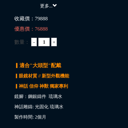
更多...
收藏價：
79888
優惠價：
76888
數量：
▎適合"大頭型"配戴
▎眼鏡材質 // 新型外觀機能
▎神話 信仰 神獸 獨家專利
鏡腳：鋼銀鑄件 琉璃水
神話雕鑄: 光固化 琉璃水
製作時間: 2個月