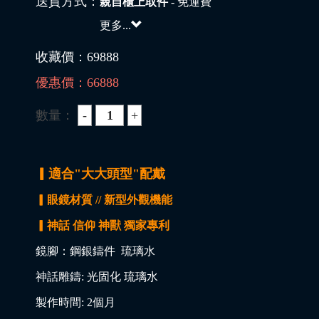
送貨方式：
親自櫃上取件
- 免運費
更多...
收藏價：
69888
優惠價：
66888
數量：
▎適合"大大頭型"配戴
▎眼鏡材質 // 新型外觀機能
▎神話 信仰 神獸 獨家專利
鏡腳：鋼銀鑄件 琉璃水
神話雕鑄: 光固化 琉璃水
製作時間: 2個月