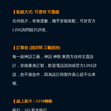
▎配鏡方式: 可透明 可墨鏡
任何鏡片，有無度數，幾乎皆能裝配，可於官方
LINE詢問鏡片詳情。
▎訂製前 (請詳閱 工藝諮詢)
每一副神話工藝，神話 神獸 東西方信仰主題設
計，皆能量身訂製，歡迎電話諮詢或官方LINE詳
談，恕不接急件，因為設計與製作真心趕不出來
喔。
▎線上刷卡 / ATM轉帳
銀行：103 新光銀行