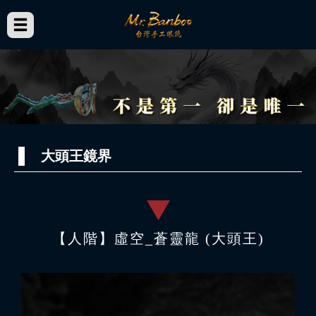
大頭王鏡界
【人階】虛空_蒼靈龍 (大頭王)