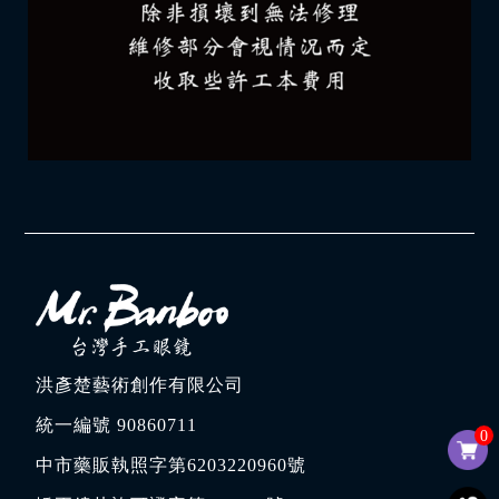
洪彥楚藝術創作有限公司
統一編號 90860711
0
中市藥販執照字第6203220960號