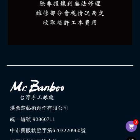
洪彥楚藝術創作有限公司
統一編號 90860711
0
中市藥販執照字第6203220960號