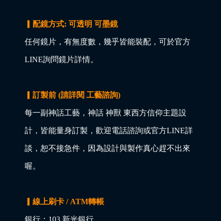
▎配鏡方式: 可透明 可墨鏡
任何鏡片，有無度數，幾乎皆能裝配，可於官方
LINE詢問鏡片詳情。
▎訂製前 (請詳閱 工藝諮詢)
每一副神話工藝，神話 神獸 東西方信仰主題設
計，皆能量身訂製，歡迎電話諮詢或官方LINE詳
談，恕不接急件，因為設計與製作真心趕不出來
喔。
▎線上刷卡 / ATM轉帳
銀行：103 新光銀行