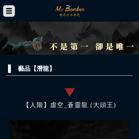
藝品【潛龍】
【人階】虛空_蒼靈龍 (大頭王)