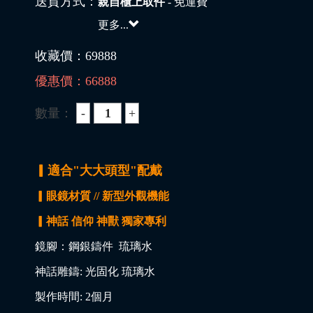
送貨方式：
親自櫃上取件
- 免運費
更多...
收藏價：
69888
優惠價：
66888
數量：
▎適合"大大頭型"配戴
▎眼鏡材質 // 新型外觀機能
▎神話 信仰 神獸 獨家專利
鏡腳：鋼銀鑄件 琉璃水
神話雕鑄: 光固化 琉璃水
製作時間: 2個月