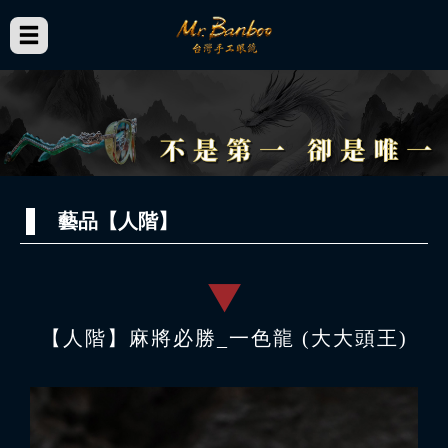
藝品【人階】
【人階】麻將必勝_一色龍 (大大頭王)