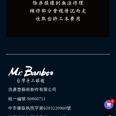
洪彥楚藝術創作有限公司
統一編號 90860711
0
中市藥販執照字第6203220960號