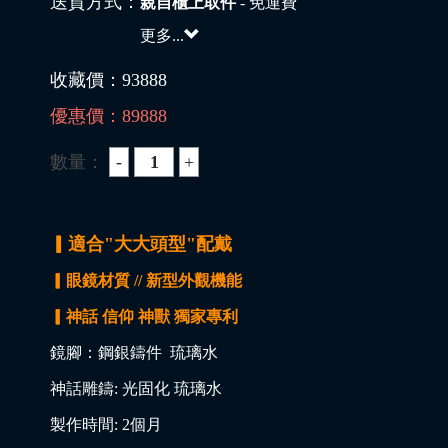
送貨方式：
親自櫃上取件
- 免運費
更多...
收藏價：
93888
優惠價：
89888
數量：
▎適合"大大頭型"配戴
▎眼鏡材質 // 新型外觀機能
▎神話 信仰 神獸 獨家專利
鏡腳：鋼銀鑄件 琉璃水
神話雕鑄: 光固化 琉璃水
製作時間: 2個月