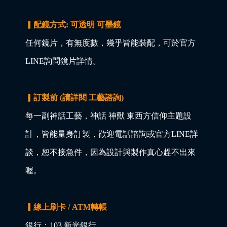
▎配鏡方式: 可透明 可墨鏡
任何鏡片，有無度數，幾乎皆能裝配，可於官方
LINE詢問鏡片詳情。
▎訂製前 (請詳閱 工藝諮詢)
每一副神話工藝，神話 神獸 東西方信仰主題設
計，皆能量身訂製，歡迎電話諮詢或官方LINE詳
談，恕不接急件，因為設計與製作真心趕不出來
喔。
▎線上刷卡 / ATM轉帳
銀行：103 新光銀行