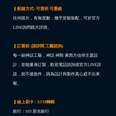
▎配鏡方式: 可透明 可墨鏡
任何鏡片，有無度數，幾乎皆能裝配，可於官方
LINE詢問鏡片詳情。
▎訂製前 (請詳閱 工藝諮詢)
每一副神話工藝，神話 神獸 東西方信仰主題設
計，皆能量身訂製，歡迎電話諮詢或官方LINE詳
談，恕不接急件，因為設計與製作真心趕不出來
喔。
▎線上刷卡 / ATM轉帳
銀行：103 新光銀行