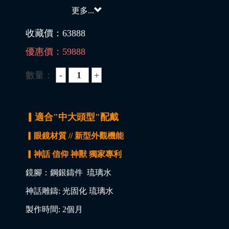
更多...
收藏價：
63888
優惠價：
59888
數量：
▎適合"中大頭型"配戴
▎眼鏡材質 // 新型外觀機能
▎神話 信仰 神獸 獨家專利
鏡腳：鋼銀鑄件 琉璃水
神話雕鑄: 光固化 琉璃水
製作時間: 2個月