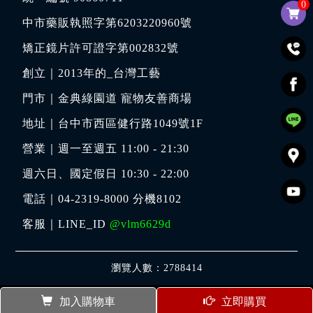
0
中市藥販執照字第6203220960號
矯正鏡片許可證字第002832號
創立｜
2013年的_台灣工藝
門市｜
金典綠園道 寵物友善商場
地址｜
台中市西區健行路1049號1F
營業｜週一至週五 11:00 - 21:30
週六日、國定假日 10:30 - 22:00
電話｜
04-2319-8000
分機8102
客服｜LINE_ID
@vlm6629d
瀏覽人數：2788414
加入購物車
立即購買