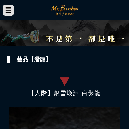
藝品【潛龍】
【人階】銀雪煥淵-白影龍