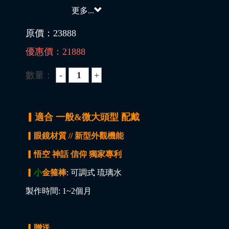
更多...
原價：
23888
優惠價：
21888
數量：
▎適合 一般&微大頭型 配戴
▎眼鏡材質 // 新型外觀機能
▎悟空 神話 信仰 獨家專利
▎
小
金箍棒
: 可調式 琉璃水
製作時間: 1~2個月
▎贈送