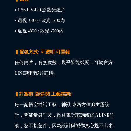
• 1.56 UV420 濾藍光鏡片
• 遠視 +400 / 散光 -200內
• 近視 -800 / 散光 -200內
▎配鏡方式: 可透明 可墨鏡
任何鏡片，有無度數，幾乎皆能裝配，可於官方
LINE詢問鏡片詳情。
▎訂製前 (請詳閱 工藝諮詢)
每一副悟空神話工藝，神獸 東西方信仰主題設
計，皆能量身訂製，歡迎電話諮詢或官方LINE詳
談，恕不接急件，因為設計與製作真心趕不出來