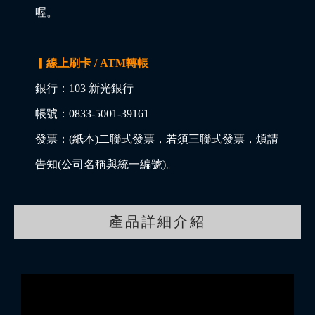
喔。
▎線上刷卡 / ATM轉帳
銀行：103 新光銀行
帳號：0833-5001-39161
發票：(紙本)二聯式發票，若須三聯式發票，煩請
告知(公司名稱與統一編號)。
產品詳細介紹