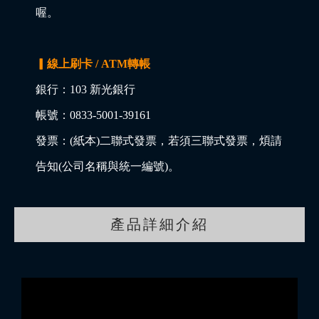
喔。
▎線上刷卡 / ATM轉帳
銀行：103 新光銀行
帳號：0833-5001-39161
發票：(紙本)二聯式發票，若須三聯式發票，煩請
告知(公司名稱與統一編號)。
產品詳細介紹