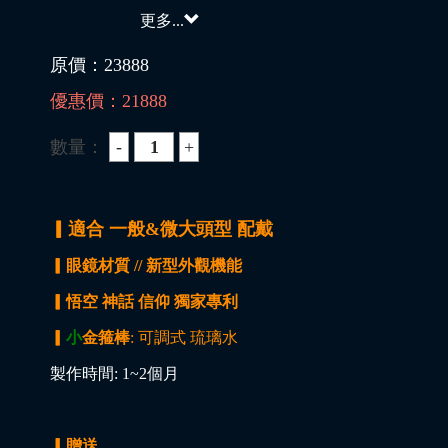
更多...
原價：
23888
優惠價：
21888
數量：
▎適合 一般&微大頭型 配戴
▎眼鏡材質 // 新型外觀機能
▎悟空 神話 信仰 獨家專利
▎
小
金箍棒
: 可調式 琉璃水
製作時間: 1~2個月
▎贈送