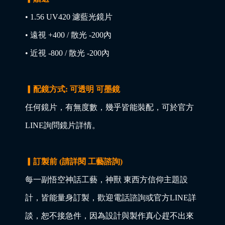
• 1.56 UV420 濾藍光鏡片
• 遠視 +400 / 散光 -200內
• 近視 -800 / 散光 -200內
▎配鏡方式: 可透明 可墨鏡
任何鏡片，有無度數，幾乎皆能裝配，可於官方
LINE詢問鏡片詳情。
▎訂製前 (請詳閱 工藝諮詢)
每一副悟空神話工藝，神獸 東西方信仰主題設
計，皆能量身訂製，歡迎電話諮詢或官方LINE詳
談，恕不接急件，因為設計與製作真心趕不出來