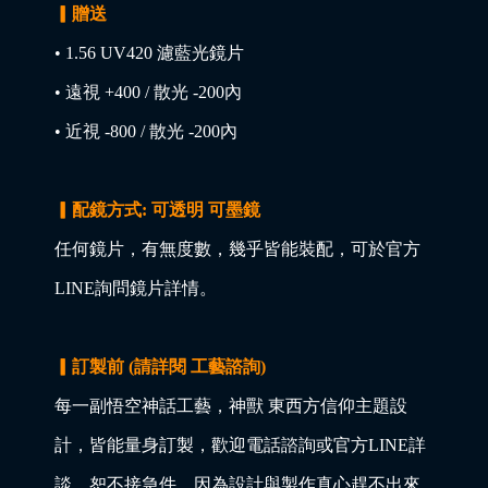
▎贈送
• 1.56 UV420 濾藍光鏡片
• 遠視 +400 / 散光 -200內
• 近視 -800 / 散光 -200內
▎配鏡方式: 可透明 可墨鏡
任何鏡片，有無度數，幾乎皆能裝配，可於官方
LINE詢問鏡片詳情。
▎訂製前 (請詳閱 工藝諮詢)
每一副悟空神話工藝，神獸 東西方信仰主題設
計，皆能量身訂製，歡迎電話諮詢或官方LINE詳
談，恕不接急件，因為設計與製作真心趕不出來