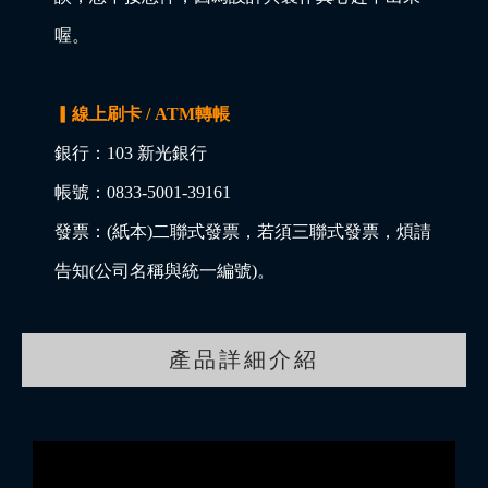
喔。
▎線上刷卡 / ATM轉帳
銀行：103 新光銀行
帳號：0833-5001-39161
發票：(紙本)二聯式發票，若須三聯式發票，煩請
告知(公司名稱與統一編號)。
產品詳細介紹