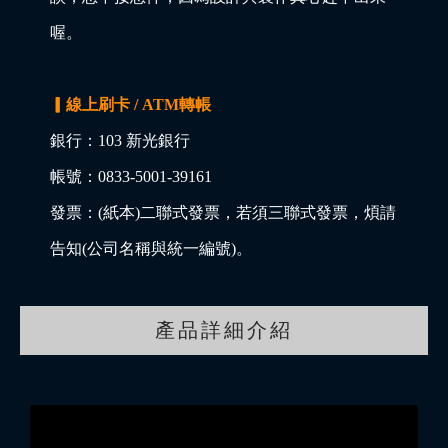
喔。
▎線上刷卡 / ATM轉帳
銀行：103 新光銀行
帳號：0833-5001-39161
發票：(紙本)二聯式發票，若須三聯式發票，煩請
告知(公司名稱與統一編號)。
產品詳細介紹