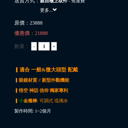
送貨方式：
親自櫃上取件
- 免運費
更多...
原價：
23888
優惠價：
21888
數量：
▎適合 一般&微大頭型 配戴
▎眼鏡材質 // 新型外觀機能
▎悟空 神話 信仰 獨家專利
▎
小
金箍棒
: 可調式 琉璃水
製作時間: 1~2個月