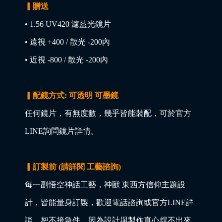
▎贈送
• 1.56 UV420 濾藍光鏡片
• 遠視 +400 / 散光 -200內
• 近視 -800 / 散光 -200內
▎配鏡方式: 可透明 可墨鏡
任何鏡片，有無度數，幾乎皆能裝配，可於官方
LINE詢問鏡片詳情。
▎訂製前 (請詳閱 工藝諮詢)
每一副悟空神話工藝，神獸 東西方信仰主題設
計，皆能量身訂製，歡迎電話諮詢或官方LINE詳
談，恕不接急件，因為設計與製作真心趕不出來