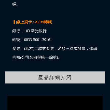
喔。
▎線上刷卡 / ATM轉帳
銀行：103 新光銀行
帳號：0833-5001-39161
發票：(紙本)二聯式發票，若須三聯式發票，煩請
告知(公司名稱與統一編號)。
產品詳細介紹