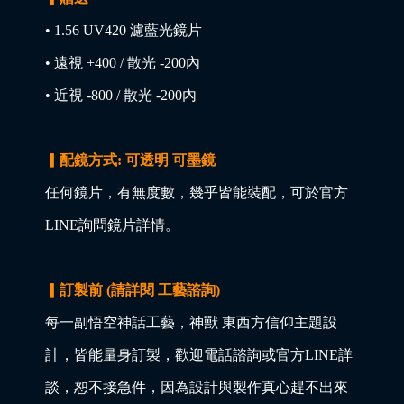
• 1.56 UV420 濾藍光鏡片
• 遠視 +400 / 散光 -200內
• 近視 -800 / 散光 -200內
▎配鏡方式: 可透明 可墨鏡
任何鏡片，有無度數，幾乎皆能裝配，可於官方
LINE詢問鏡片詳情。
▎訂製前 (請詳閱 工藝諮詢)
每一副悟空神話工藝，神獸 東西方信仰主題設
計，皆能量身訂製，歡迎電話諮詢或官方LINE詳
談，恕不接急件，因為設計與製作真心趕不出來