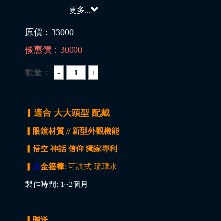
更多...
原價：
33000
優惠價：
30000
數量：
▎適合 大大頭型 配戴
▎眼鏡材質 // 新型外觀機能
▎悟空 神話 信仰 獨家專利
▎
大
金箍棒
: 可調式 琉璃水
製作時間: 1~2個月
▎贈送