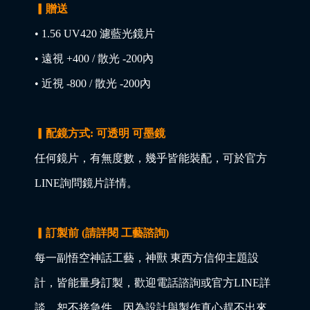
▎贈送
• 1.56 UV420 濾藍光鏡片
• 遠視 +400 / 散光 -200內
• 近視 -800 / 散光 -200內
▎配鏡方式: 可透明 可墨鏡
任何鏡片，有無度數，幾乎皆能裝配，可於官方
LINE詢問鏡片詳情。
▎訂製前 (請詳閱 工藝諮詢)
每一副悟空神話工藝，神獸 東西方信仰主題設
計，皆能量身訂製，歡迎電話諮詢或官方LINE詳
談，恕不接急件，因為設計與製作真心趕不出來