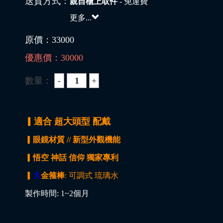
送貨方式：
親自櫃上取件
- 免運費
更多...
原價：
33000
優惠價：
30000
數量：
▎適合 超大頭型 配戴
▎眼鏡材質 // 新型外觀機能
▎悟空 神話 信仰 獨家專利
▎
大
金箍棒
: 可調式 琉璃水
製作時間: 1~2個月