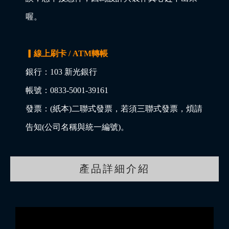
喔。
▎線上刷卡 / ATM轉帳
銀行：103 新光銀行
帳號：0833-5001-39161
發票：(紙本)二聯式發票，若須三聯式發票，煩請
告知(公司名稱與統一編號)。
產品詳細介紹