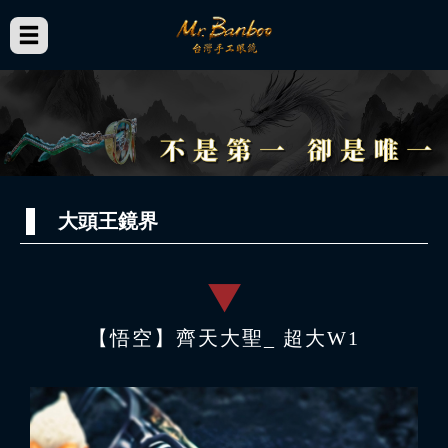
大頭王鏡界
【悟空】齊天大聖_ 超大W1