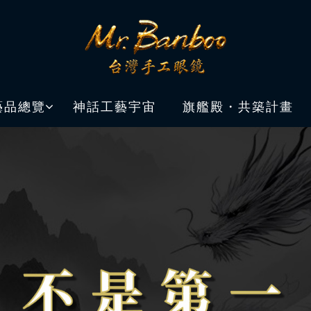
藝品總覽
神話工藝宇宙
旗艦殿・共築計畫