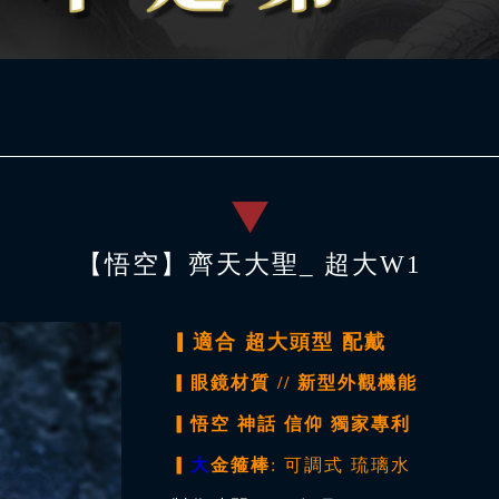
【悟空】齊天大聖_ 超大W1
▎適合 超大頭型 配戴
▎眼鏡材質 // 新型外觀機能
▎悟空 神話 信仰 獨家專利
▎
大
金箍棒
: 可調式 琉璃水