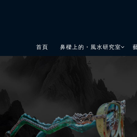
首頁
鼻樑上的・風水研究室