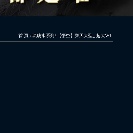
首 頁
琉璃水系列
【悟空】齊天大聖_ 超大W1