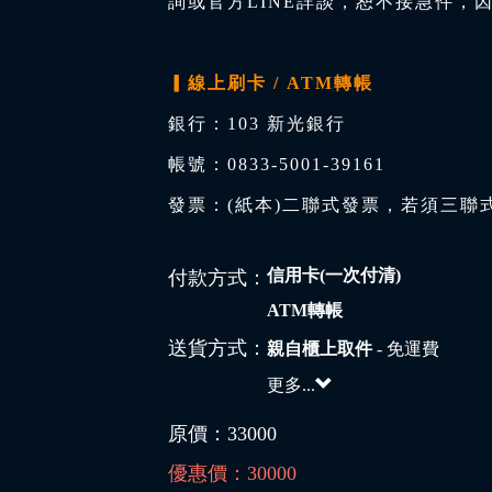
詢或官方LINE詳談，恕不接急件，
▎線上刷卡 / ATM轉帳
銀行：103 新光銀行
帳號：0833-5001-39161
發票：(紙本)二聯式發票，若須三聯
信用卡(一次付清)
付款方式：
ATM轉帳
送貨方式：
親自櫃上取件
- 免運費
更多...
原價：
33000
優惠價：
30000