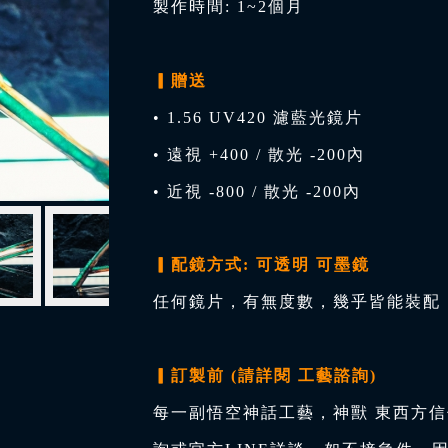
製作時間: 1~2個月
▎贈送
• 1.56 UV420 濾藍光鏡片
• 遠視 +400 / 散光 -200內
• 近視 -800 / 散光 -200內
▎配鏡方式: 可透明 可墨鏡
任何鏡片，有無度數，幾乎皆能裝配，
▎訂製前 (請詳閱 工藝諮詢)
每一副悟空神話工藝，神獸 東西方