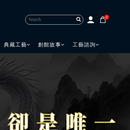
0
典藏工藝
創館故事
工藝諮詢