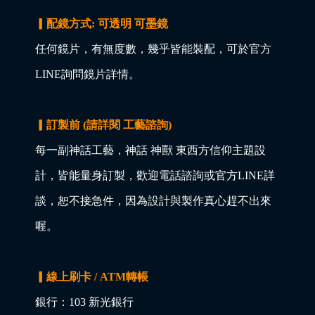
▎配鏡方式: 可透明 可墨鏡
任何鏡片，有無度數，幾乎皆能裝配，可於官方
LINE詢問鏡片詳情。
▎訂製前 (請詳閱 工藝諮詢)
每一副神話工藝，神話 神獸 東西方信仰主題設
計，皆能量身訂製，歡迎電話諮詢或官方LINE詳
談，恕不接急件，因為設計與製作真心趕不出來
喔。
▎線上刷卡 / ATM轉帳
銀行：103 新光銀行