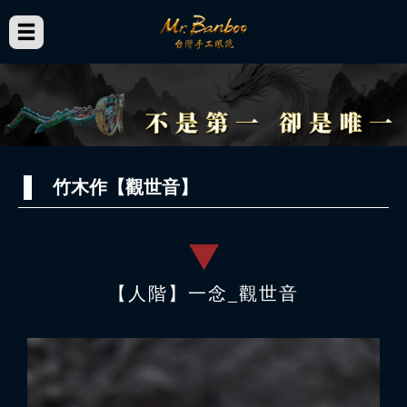
竹木作【觀世音】
【人階】一念_觀世音