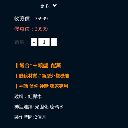
更多...
收藏價：
36999
優惠價：
29999
數量：
▎適合"中頭型"配戴
▎眼鏡材質 // 新型外觀機能
▎神話 信仰 神獸 獨家專利
鏡腳：紅櫸木
神話雕鑄: 光固化 琉璃水
製作時間: 2個月