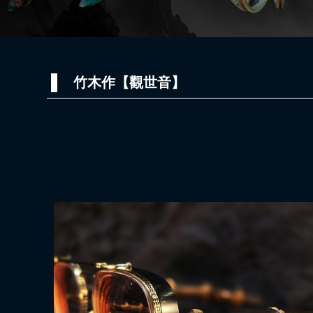
竹木作【觀世音】