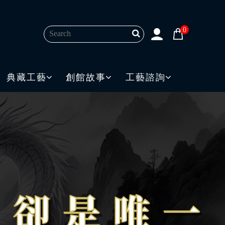
0
典藏工藝
創館故事
工藝諮詢