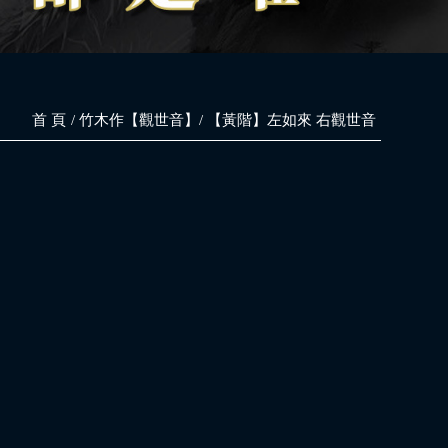
首 頁
竹木作【觀世音】
【黃階】左如來 右觀世音