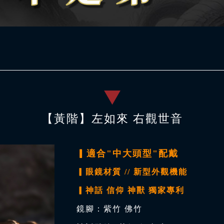
【黃階】左如來 右觀世音
▎適合"中大頭型"配戴
▎眼鏡材質 // 新型外觀機能
▎神話 信仰 神獸 獨家專利
鏡腳：紫竹 佛竹