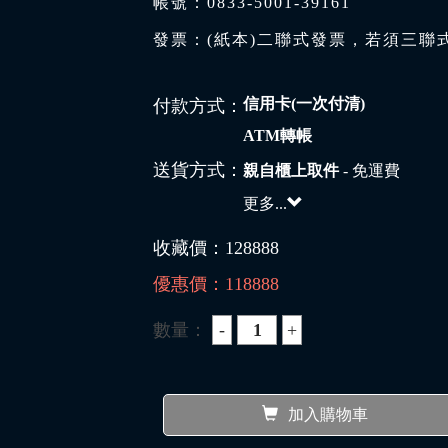
帳號：0833-5001-39161
發票：(紙本)二聯式發票，若須三聯
信用卡(一次付清)
付款方式：
ATM轉帳
送貨方式：
親自櫃上取件
- 免運費
更多...
收藏價：
128888
優惠價：
118888
數量：
加入購物車