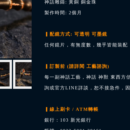
神話雕鑄: 黃銅 銅金珠
製作時間: 2個月
▎配鏡方式: 可透明 可墨鏡
任何鏡片，有無度數，幾乎皆能裝配，
▎訂製前 (請詳閱 工藝諮詢)
每一副神話工藝，神話 神獸 東西方
詢或官方LINE詳談，恕不接急件，
▎線上刷卡 / ATM轉帳
銀行：103 新光銀行