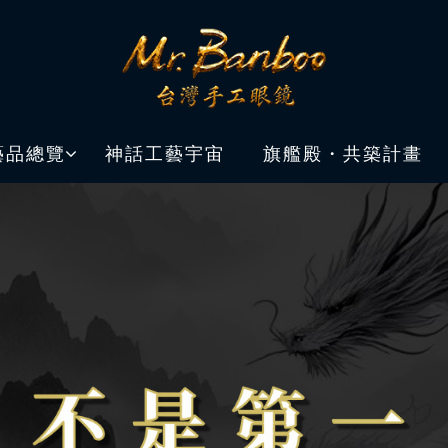
藝品總覽
神話工藝宇宙
旗艦殿・共築計畫