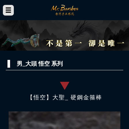
男_大頭 悟空 系列
【悟空】大聖_ 硬鋼金箍棒