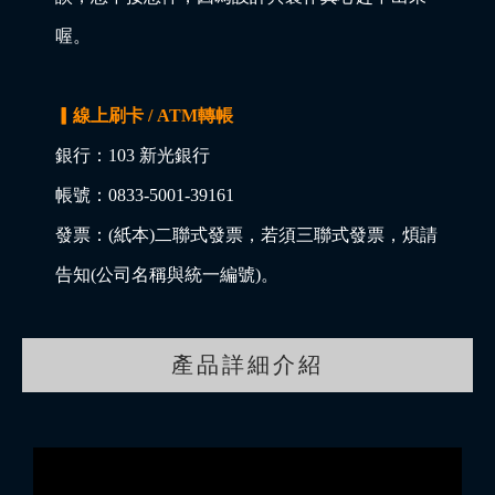
喔。
▎線上刷卡 / ATM轉帳
銀行：103 新光銀行
帳號：0833-5001-39161
發票：(紙本)二聯式發票，若須三聯式發票，煩請
告知(公司名稱與統一編號)。
產品詳細介紹