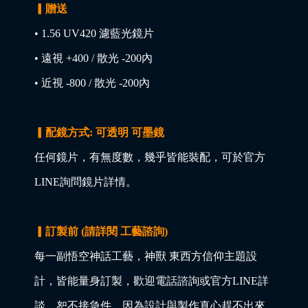
▎贈送
• 1.56 UV420 濾藍光鏡片
• 遠視 +400 / 散光 -200內
• 近視 -800 / 散光 -200內
▎配鏡方式: 可透明 可墨鏡
任何鏡片，有無度數，幾乎皆能裝配，可於官方
LINE詢問鏡片詳情。
▎訂製前 (請詳閱 工藝諮詢)
每一副悟空神話工藝，神獸 東西方信仰主題設
計，皆能量身訂製，歡迎電話諮詢或官方LINE詳
談，恕不接急件，因為設計與製作真心趕不出來