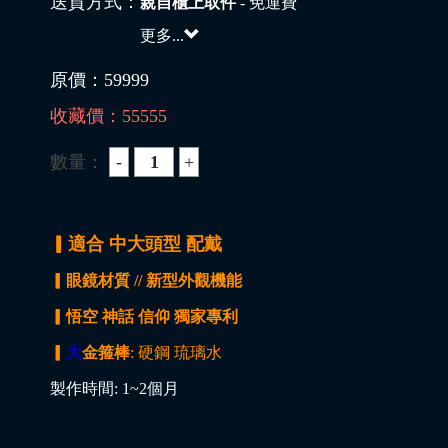
送貨方式：
親自櫃上取件
- 免運費
更多...
原價：
59999
收藏價：
55555
數量：
▎適合 中大頭型 配戴
▎眼鏡材質 // 新型外觀機能
▎悟空 神話 信仰 獨家專利
▎
大
金箍棒
: 硬鋼 琉璃水
製作時間: 1~2個月