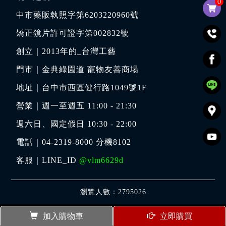
0
中市藥販執照字第6203220960號
矯正鏡片許可證字第002832號
創立｜
2013年的_台灣工藝
門市｜
金典綠園道 寵物友善商場
地址｜
台中市西區健行路1049號1F
營業｜週一至週五 11:00 - 21:30
週六日、國定假日 10:30 - 22:00
電話｜
04-2319-8000
分機8102
客服｜LINE_ID
@vlm6629d
瀏覽人數：2795026
加入購物車
立即購買