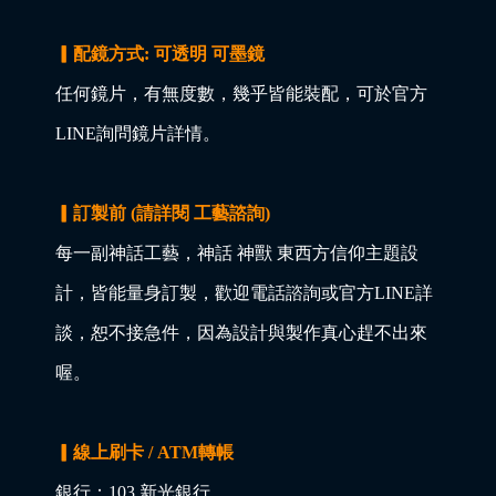
▎配鏡方式: 可透明 可墨鏡
任何鏡片，有無度數，幾乎皆能裝配，可於官方
LINE詢問鏡片詳情。
▎訂製前 (請詳閱 工藝諮詢)
每一副神話工藝，神話 神獸 東西方信仰主題設
計，皆能量身訂製，歡迎電話諮詢或官方LINE詳
談，恕不接急件，因為設計與製作真心趕不出來
喔。
▎線上刷卡 / ATM轉帳
銀行：103 新光銀行