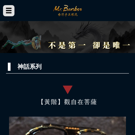
神話系列
【黃階】觀自在菩薩