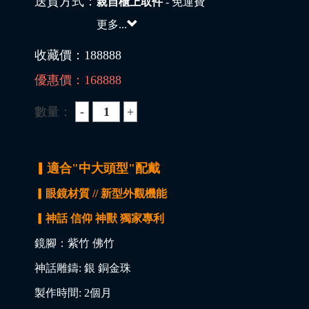
送貨方式：
親自櫃上取件
- 免運費
更多...
收藏價：
188888
優惠價：
168888
數量：
▎適合"中大頭型"配戴
▎眼鏡材質 // 新型外觀機能
▎神話 信仰 神獸 獨家專利
鏡腳：紫竹 佛竹
神話雕鑄: 銀 銅金珠
製作時間: 2個月