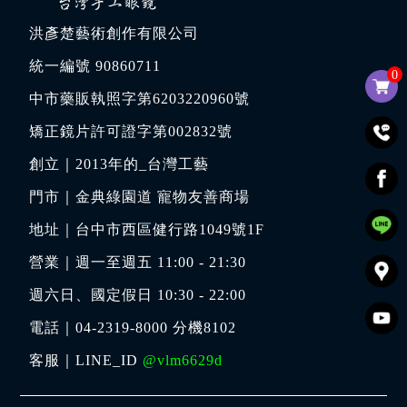
洪彥楚藝術創作有限公司
統一編號 90860711
0
中市藥販執照字第6203220960號
矯正鏡片許可證字第002832號
創立｜
2013年的_台灣工藝
門市｜
金典綠園道 寵物友善商場
地址｜
台中市西區健行路1049號1F
營業｜週一至週五 11:00 - 21:30
週六日、國定假日 10:30 - 22:00
電話｜
04-2319-8000
分機8102
客服｜LINE_ID
@vlm6629d