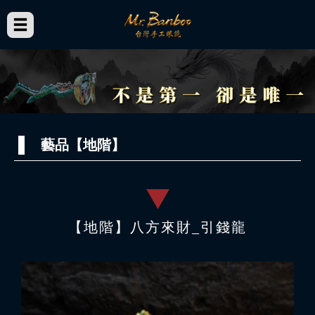
藝品【地階】
【地階】八方來財_引錢龍