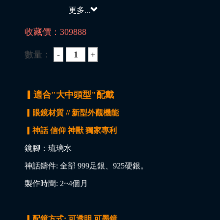
更多...
收藏價：
309888
數量：
▎適合"大中頭型"配戴
▎眼鏡材質 // 新型外觀機能
▎神話 信仰 神獸 獨家專利
鏡腳：琉璃水
神話鑄件: 全部 999足銀、925硬銀。
製作時間: 2~4個月
▎配鏡方式: 可透明 可墨鏡