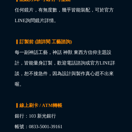
任何鏡片，有無度數，幾乎皆能裝配，可於官方
LINE詢問鏡片詳情。
▎訂製前 (請詳閱 工藝諮詢)
每一副神話工藝，神話 神獸 東西方信仰主題設
計，皆能量身訂製，歡迎電話諮詢或官方LINE詳
談，恕不接急件，因為設計與製作真心趕不出來
喔。
▎線上刷卡 / ATM轉帳
銀行：103 新光銀行
帳號：0833-5001-39161