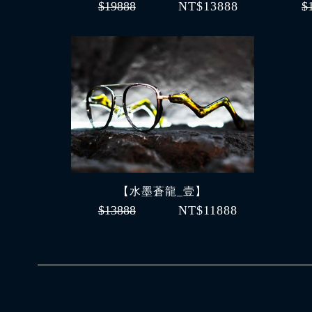
$19888
NT$13888
$
【水墨蒼龍_壹】
$13888
NT$11888