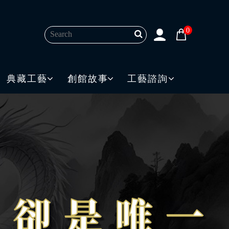
0
典藏工藝
創館故事
工藝諮詢