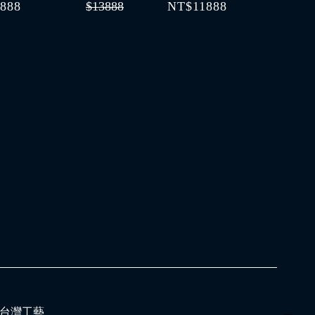
888
$13888
NT$11888
的_台灣工藝