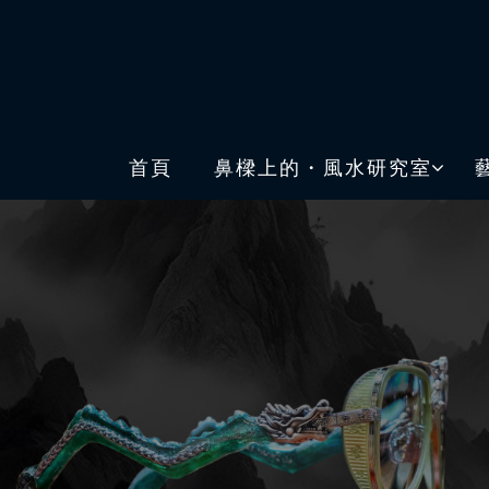
首頁
鼻樑上的・風水研究室