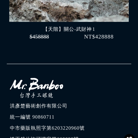
【天階】關公-武財神 1
$458888
NT$428888
洪彥楚藝術創作有限公司
統一編號 90860711
中市藥販執照字第6203220960號