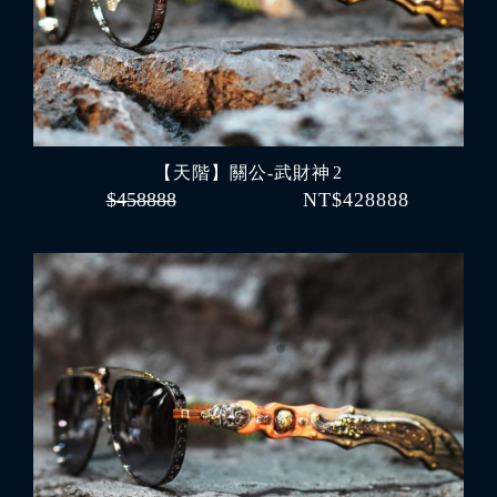
【天階】關公-武財神 2
$458888
NT$428888