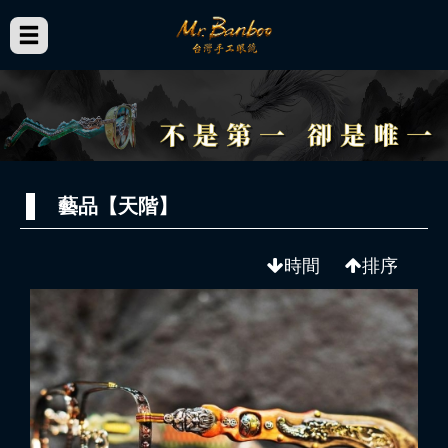
藝品【天階】
時間
排序