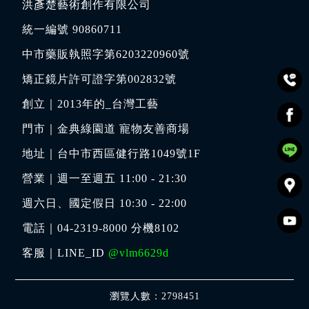
洪彥楚藝術創作有限公司
統一編號 90860711
中市藥販執照字第6203220960號
矯正鏡片許可證字第002832號
創立｜
2013年的_台灣工藝
門市｜
金典綠園道 寵物友善商場
地址｜
台中市西區健行路1049號1F
營業｜週一至週五 11:00 - 21:30
週六日、國定假日 10:30 - 22:00
電話｜
04-2319-8000
分機8102
客服｜LINE_ID
@vlm6629d
瀏覽人數：2798451