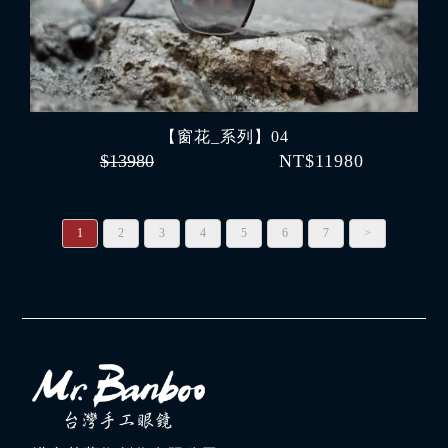
【窗花_系列】04
$13980
NT$11980
1
2
3
4
5
6
7
>