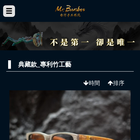
典藏款_專利竹工藝
時間
排序