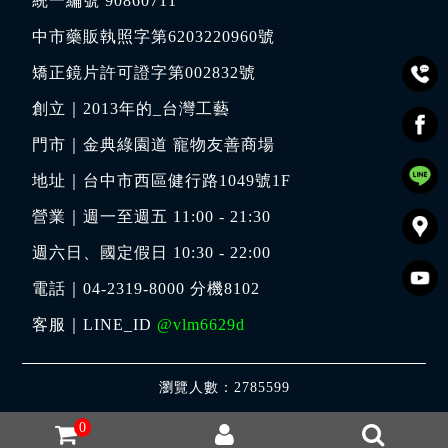
統一編號 90860711
中市藥販執照字第6203220960號
矯正鏡片許可證字第002832號
創立｜
2013年的_台灣工藝
門市｜
金典綠園道 寵物友善商場
地址｜
台中市西區健行路1049號1F
營業｜週一至週五 11:00 - 21:30
週六日、國定假日 10:30 - 22:00
電話｜
04-2319-8000
分機8102
客服｜LINE_ID
@vlm6629d
瀏覽人數：2785599
0