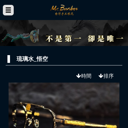
琉璃水_悟空
時間
排序