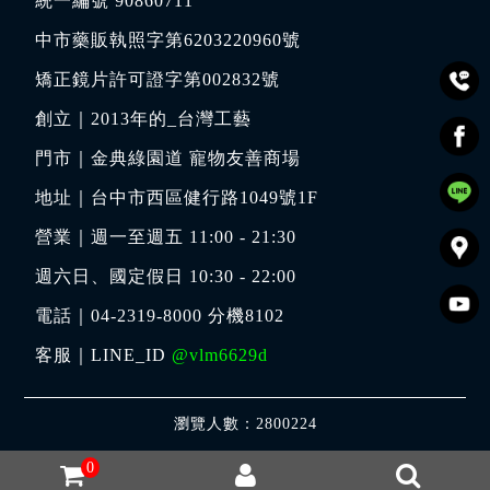
統一編號 90860711
中市藥販執照字第6203220960號
矯正鏡片許可證字第002832號
創立｜
2013年的_台灣工藝
門市｜
金典綠園道 寵物友善商場
地址｜
台中市西區健行路1049號1F
營業｜週一至週五 11:00 - 21:30
週六日、國定假日 10:30 - 22:00
電話｜
04-2319-8000
分機8102
客服｜LINE_ID
@vlm6629d
瀏覽人數：2800224
0