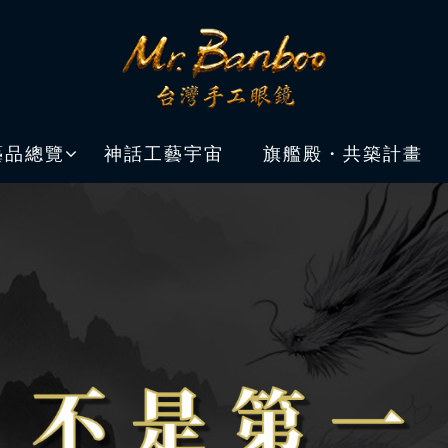
藝品總覽
神話工藝宇宙
旗艦殿・共築計畫