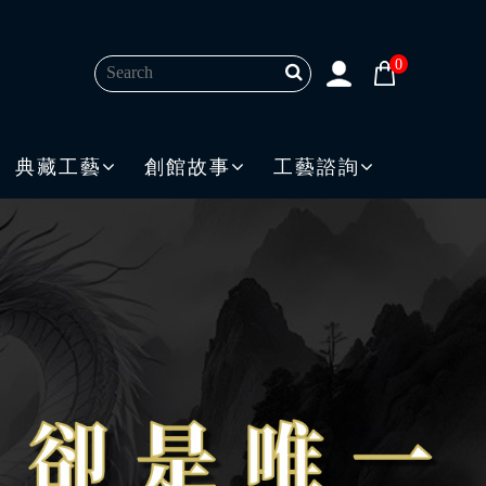
0
典藏工藝
創館故事
工藝諮詢