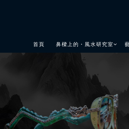
首頁
鼻樑上的・風水研究室