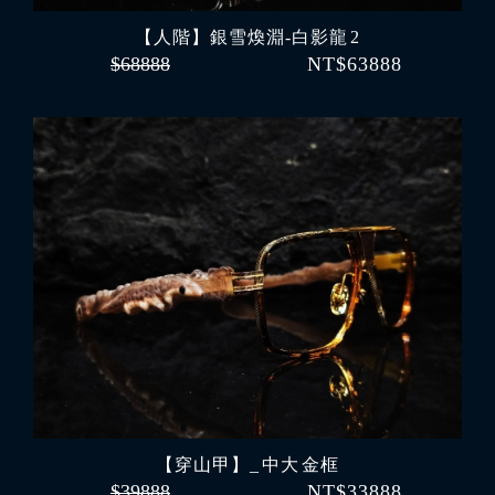
【人階】銀雪煥淵-白影龍 2
$68888
NT$63888
【穿山甲】_ 中大 金框
$39888
NT$33888