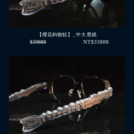
【櫻花鉤吻鮭】_ 中大 墨鏡
$39888
NT$33888