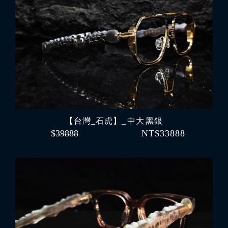
【台灣_石虎】_ 中大 黑銀
$39888
NT$33888