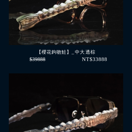
【櫻花鉤吻鮭】_ 中大 透棕
$39888
NT$33888