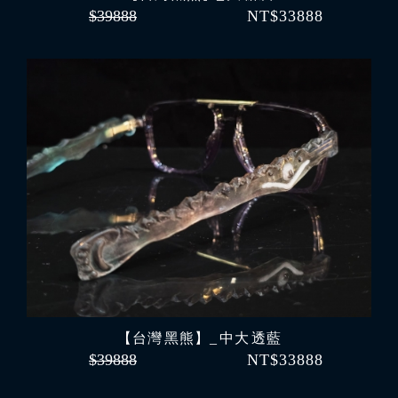
$39888
NT$33888
【台灣 黑熊】_ 中大 透藍
$39888
NT$33888