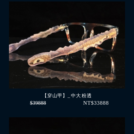
【穿山甲】_ 中大 粉透
$39888
NT$33888