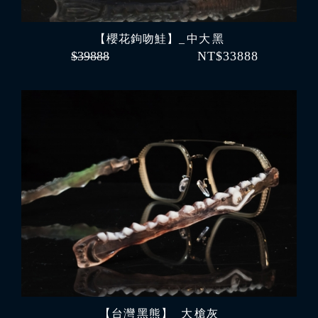
【櫻花鉤吻鮭】_ 中大 黑
$39888
NT$33888
【台灣 黑熊】_ 大 槍灰