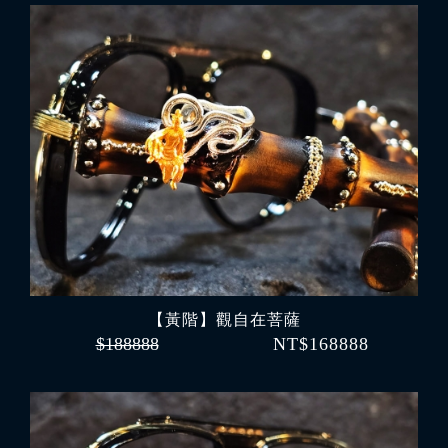
【黃階】觀自在菩薩
$188888
NT$168888