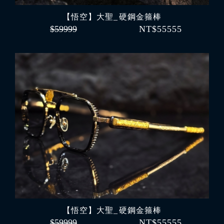
【悟空】大聖_ 硬鋼金箍棒
$59999
NT$55555
【悟空】大聖_ 硬鋼金箍棒
$59999
NT$55555