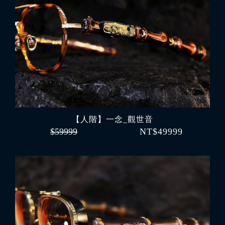
【人階】一念_觀世音
$59999
NT$49999