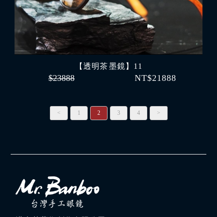
【透明茶 墨鏡】11
$23888
NT$21888
<
1
2
3
4
>