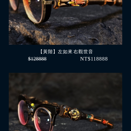
【黃階】左如來 右觀世音
$128888
NT$118888