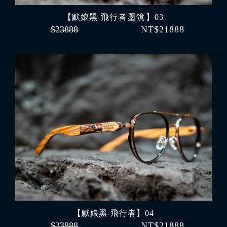
【默娘黑-飛行者 墨鏡 】03
$23888
NT$21888
【默娘黑-飛行者】04
$23888
NT$21888