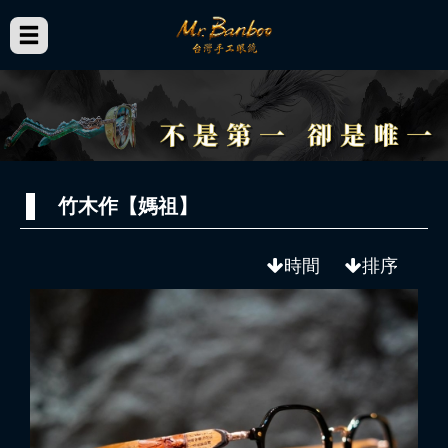
竹木作【媽祖】
時間
排序