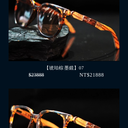
【琥珀棕 墨鏡】07
$23888
NT$21888