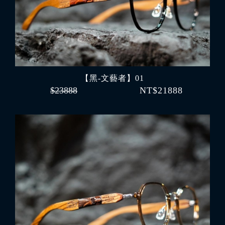
【黑-文藝者】01
$23888
NT$21888