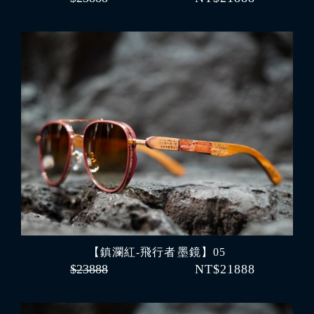
【鎮瀾紅-飛行者 墨鏡】05
$23888
NT$21888