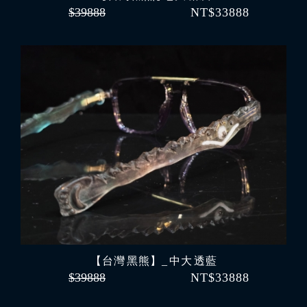
$39888
NT$33888
【台灣 黑熊】_ 中大 透藍
$39888
NT$33888