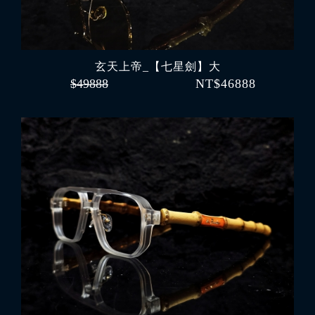
玄天上帝_【七星劍】大
$49888
NT$46888