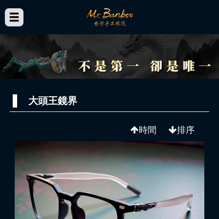
大頭王鏡界
時間
排序