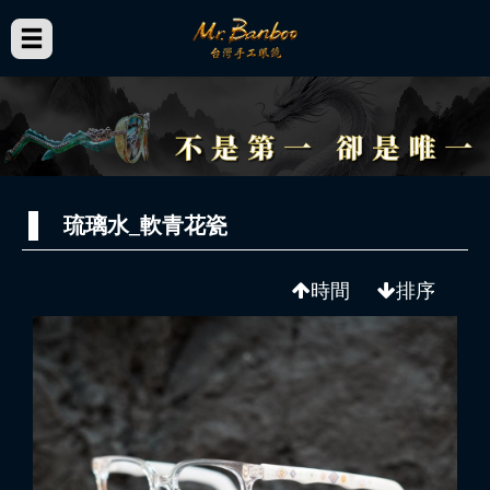
琉璃水_軟青花瓷
時間
排序