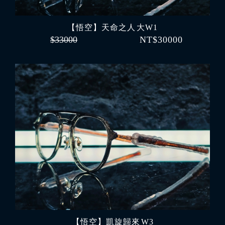
【悟空】天命之人 大W1
$33000
NT$30000
【悟空】凱旋歸來 W3