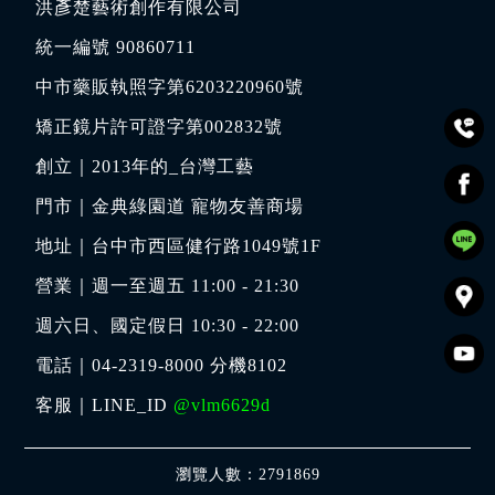
洪彥楚藝術創作有限公司
統一編號 90860711
中市藥販執照字第6203220960號
矯正鏡片許可證字第002832號
創立｜
2013年的_台灣工藝
門市｜
金典綠園道 寵物友善商場
地址｜
台中市西區健行路1049號1F
營業｜週一至週五 11:00 - 21:30
週六日、國定假日 10:30 - 22:00
電話｜
04-2319-8000
分機8102
客服｜LINE_ID
@vlm6629d
瀏覽人數：2791869