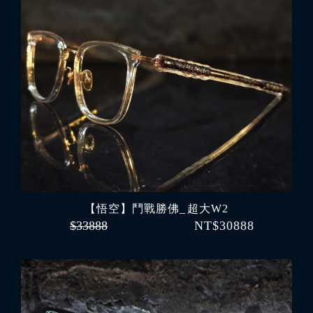
【悟空】鬥戰勝佛_ 超大W2
$33888
NT$30888