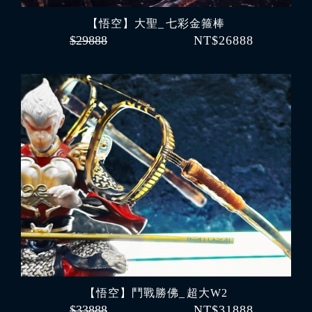
【悟空】大聖_ 七彩金箍棒
$29888
NT$26888
【悟空】鬥戰勝佛_ 超大W2
$33888
NT$31888