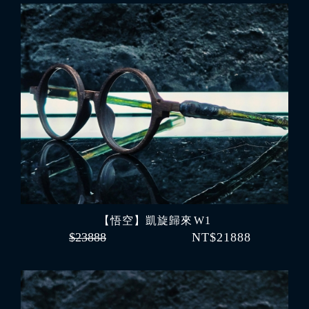
【悟空】凱旋歸來 W1
$23888
NT$21888