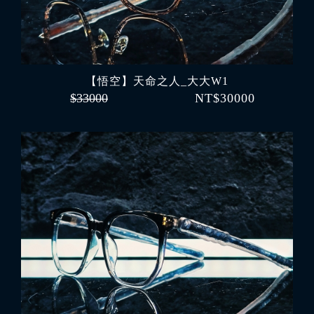
【悟空】天命之人_大大W1
$33000
NT$30000