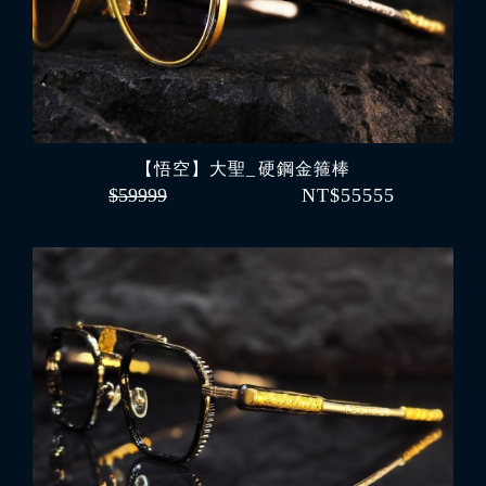
【悟空】大聖_ 硬鋼金箍棒
$59999
NT$55555