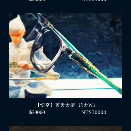
【悟空】齊天大聖_ 超大W1
$33000
NT$30000