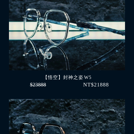
【悟空】封神之姿 W5
$23888
NT$21888