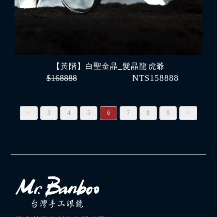
【黃階】白聖金晶_髮晶龍 虎爺
$168888
NT$158888
<
3
4
5
6
7
8
9
>