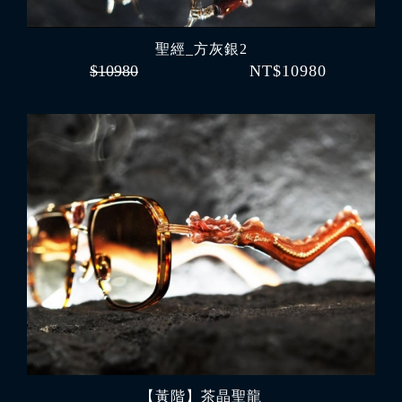
聖經_方灰銀2
$10980
NT$10980
【黃階】茶晶聖龍