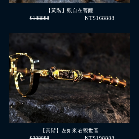
【黃階】觀自在菩薩
$188888
NT$168888
【黃階】左如來 右觀世音
$208888
NT$198888