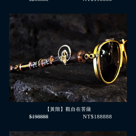
【黃階】觀自在菩薩
$198888
NT$188888