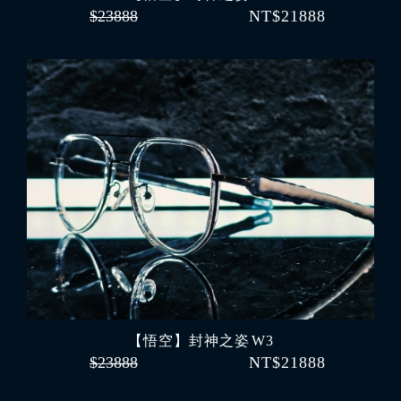
$23888
NT$21888
【悟空】封神之姿 W3
$23888
NT$21888