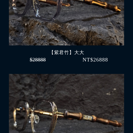
【紫君竹】大大
$28888
NT$26888