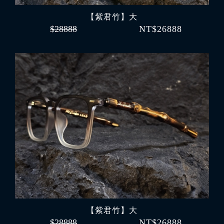
【紫君竹】大
$28888
NT$26888
【紫君竹】大
$28888
NT$26888