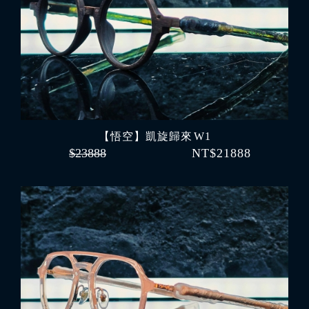
【悟空】凱旋歸來 W1
$23888
NT$21888