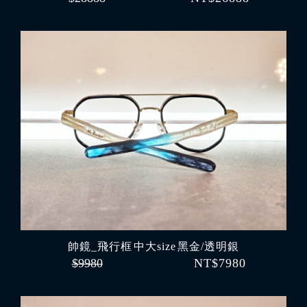
帥鏡_飛行框 中大size 黑金/透明銀
$9980
NT$7980