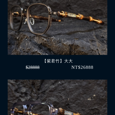
【紫君竹】大大
$28888
NT$26888