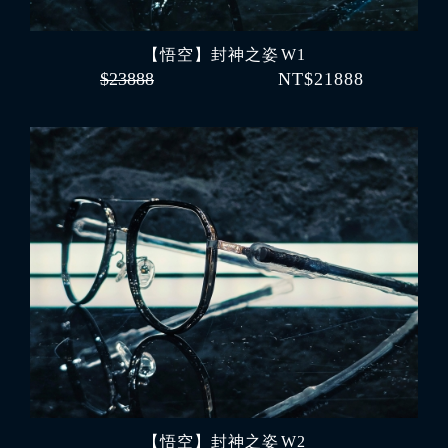
【悟空】封神之姿 W1
$23888
NT$21888
【悟空】封神之姿 W2