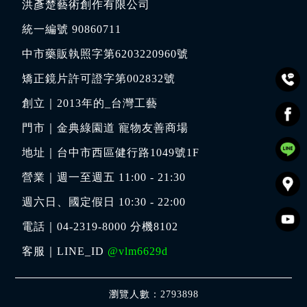
洪彥楚藝術創作有限公司
統一編號 90860711
中市藥販執照字第6203220960號
矯正鏡片許可證字第002832號
創立｜
2013年的_台灣工藝
門市｜
金典綠園道 寵物友善商場
地址｜
台中市西區健行路1049號1F
營業｜週一至週五 11:00 - 21:30
週六日、國定假日 10:30 - 22:00
電話｜
04-2319-8000
分機8102
客服｜LINE_ID
@vlm6629d
瀏覽人數：2793898