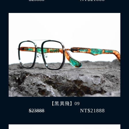
【黑 異飛】09
$23888
NT$21888