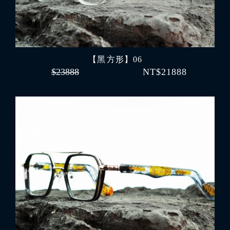
【黑 方形】06
$23888
NT$21888