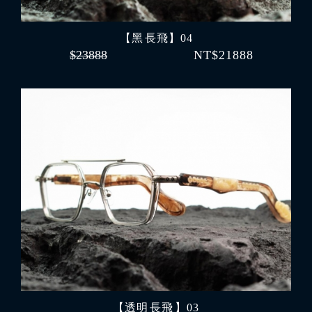
【黑 長飛】04
$23888
NT$21888
【透明 長飛 】03