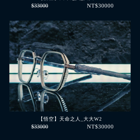
$33000
NT$30000
【悟空】天命之人_大大W2
$33000
NT$30000