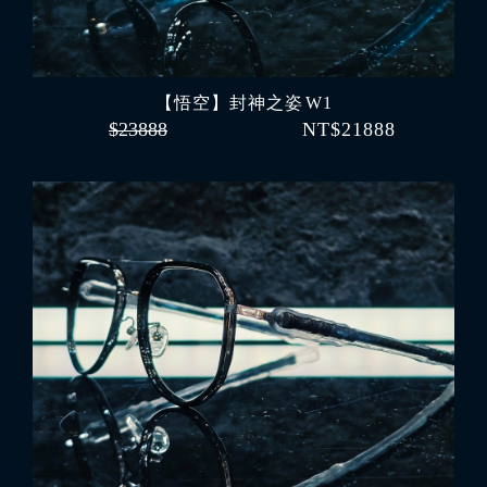
【悟空】封神之姿 W1
$23888
NT$21888