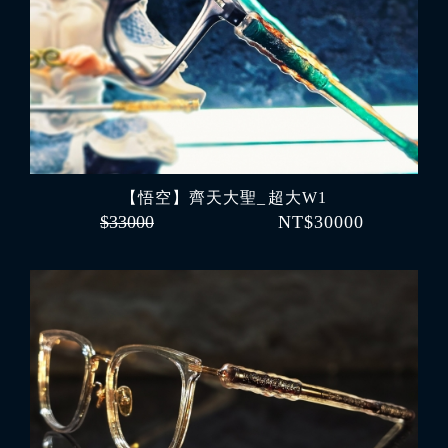
【悟空】齊天大聖_ 超大W1
$33000
NT$30000