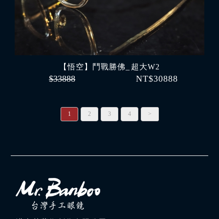
【悟空】鬥戰勝佛_ 超大W2
$33888
NT$30888
1
2
3
4
>