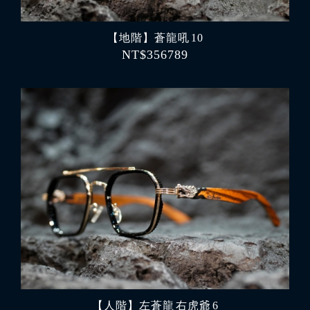
【地階】蒼龍吼 10
NT$356789
【人階】左蒼龍 右虎爺 6