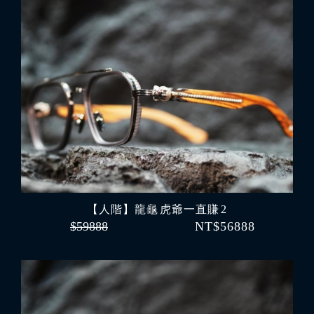
【人階】龍龜 虎爺一直賺 2
$59888
NT$56888