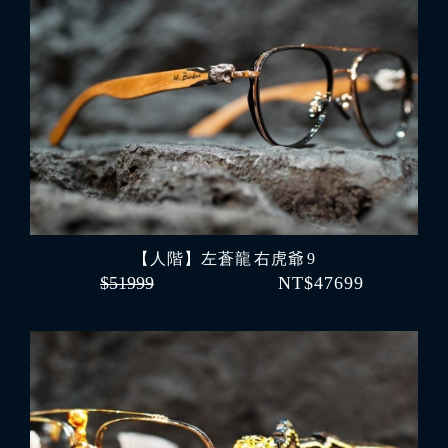
【人階】左蒼龍 右虎爺 9
$51999
NT$47699