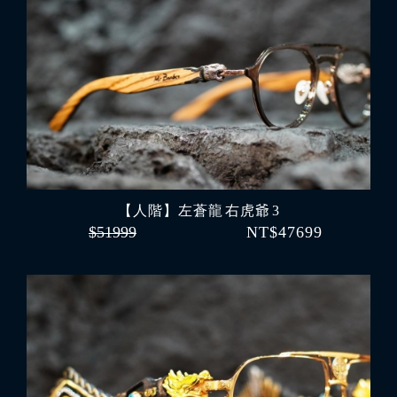
【人階】左蒼龍 右虎爺 3
$51999
NT$47699