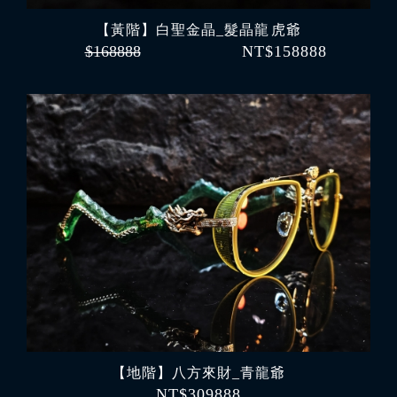
【黃階】白聖金晶_髮晶龍 虎爺
$168888
NT$158888
【地階】八方來財_青龍爺
NT$309888