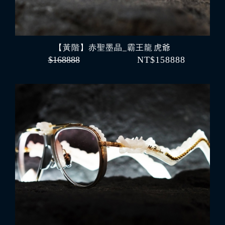
【黃階】赤聖墨晶_霸王龍 虎爺
$168888
NT$158888