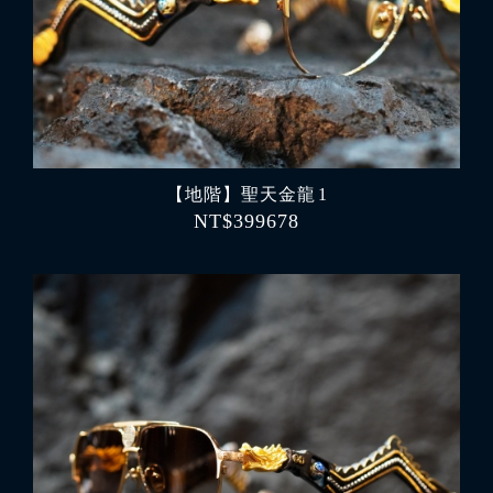
【地階】聖天金龍 1
NT$399678