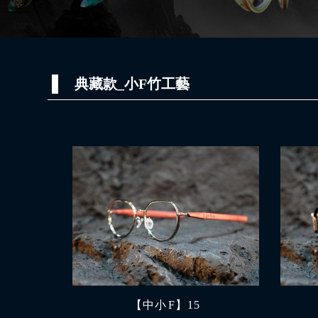
典藏款_小F竹工藝
【中小 F】15