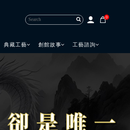
0
典藏工藝
創館故事
工藝諮詢