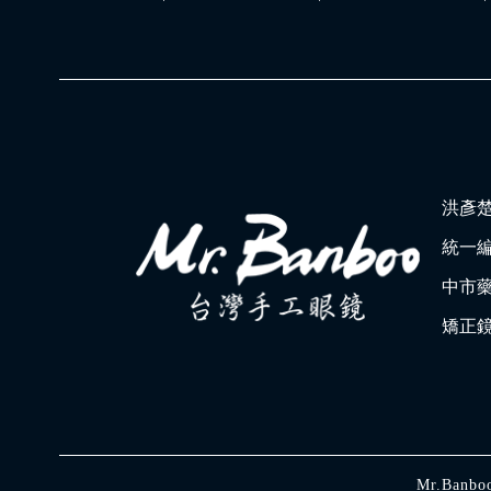
洪彥
統一編號
中市藥
矯正鏡
Mr.Ban