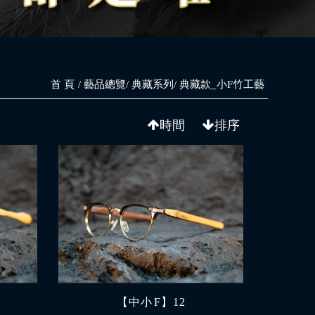
首 頁
藝品總覽
典藏系列
典藏款_小F竹工藝
時間
排序
【中小 F】12