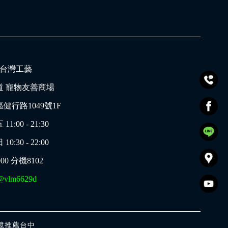
的_台灣工藝
道 寵物友善商場
健行路1049號1F
00 - 21:30
30 - 22:00
000
分機8102
@vlm6629d
鏡推薦台中