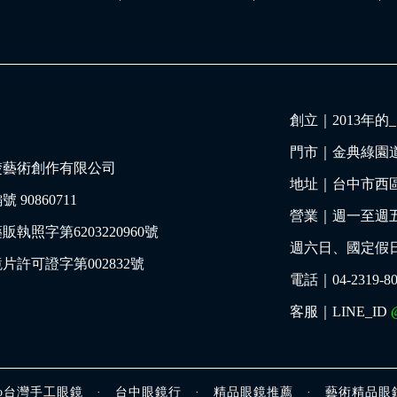
創立｜
2013年
門市｜
金典綠園
楚藝術創作有限公司
地址｜
台中市西區
 90860711
營業｜週一至週五 11:
販執照字第6203220960號
週六日、國定假日 10:
片許可證字第002832號
電話｜
04-2319-8
客服｜LINE_ID
boo台灣手工眼鏡
·
台中眼鏡行
·
精品眼鏡推薦
·
藝術精品眼