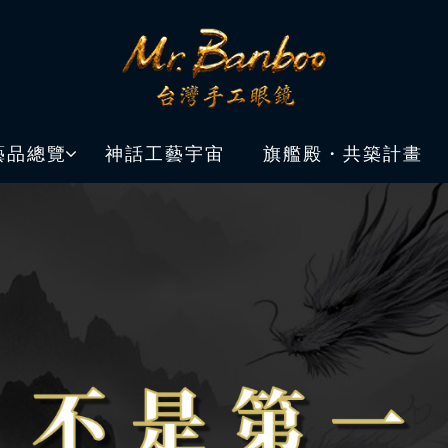
藝品總覽
神話工藝宇宙
旗艦殿・共築計畫