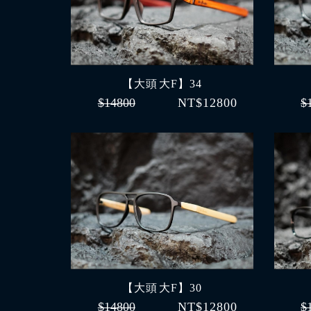
【大頭 大F】34
$14800
NT$12800
$
【大頭 大F】30
$14800
NT$12800
$