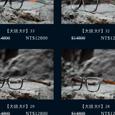
【大頭 大F】33
【大頭 大F】32
14800
NT$12800
$14800
NT$12
【大頭 大F】29
【大頭 大F】28
14800
NT$12800
$14800
NT$12