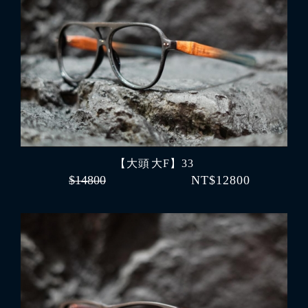
【大頭 大F】33
$14800
NT$12800