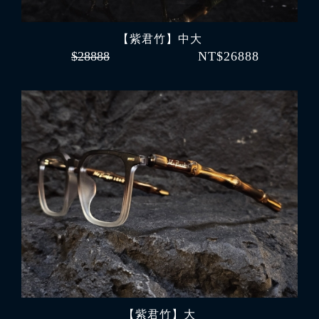
【紫君竹】中大
$28888
NT$26888
【紫君竹】大