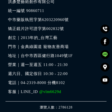
洪彥楚藝術創作有限公司
統一編號 90860711
中市藥販執照字第6203220960號
矯正鏡片許可證字第002832號
創立｜
2013年的_台灣工藝
門市｜
金典綠園道 寵物友善商場
地址｜
台中市西區健行路1049號1F
營業｜週一至週五 11:00 - 21:30
週六日、國定假日 10:30 - 22:00
電話｜
04-2319-8000
分機8102
客服｜LINE_ID
@vlm6629d
瀏覽人數：2786128