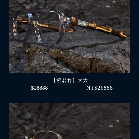
【紫君竹】大大
$28888
NT$26888